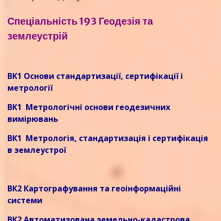
Спеціальність 193 Геодезія та
землеустрій
ВК1 Основи стандартизації, сертифікації і
метрології
ВК1 Метрологічні основи геодезичних
вимірювань
ВК1 Метрологія, стандартизація і сертифікація
в землеустрої
ВК2 Картографування та геоінформаційні
системи
ВК2 Автоматизована земельно-кадастрова