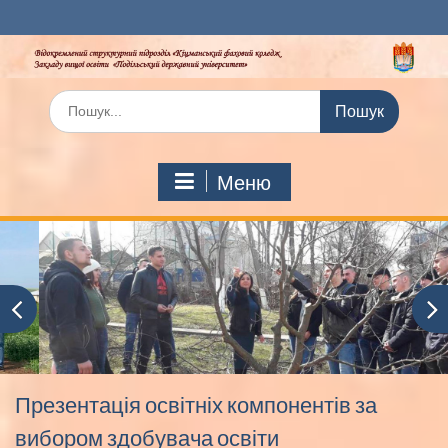
Перейти
до
вмісту
Шукати:
Меню
Презентація освітніх компонентів за
вибором здобувача освіти