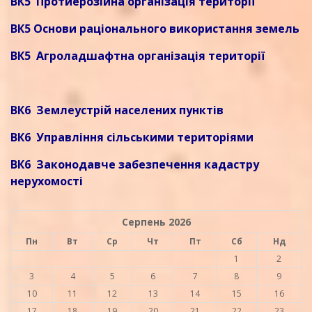
ВК5 Протиерозійна організація території
ВК5 Основи раціонального використання земель
ВК5 Агроладшафтна організація території
ВК6 Землеустрій населених пунктів
ВК6 Управління сільськими територіями
ВК6 Законодавче забезпечення кадастру
нерухомості
Серпень 2026
Пн
Вт
Ср
Чт
Пт
Сб
Нд
1
2
3
4
5
6
7
8
9
10
11
12
13
14
15
16
17
18
19
20
21
22
23