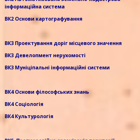
інформаційна система
ВК2 Основи картографування
ВК3 Проектування доріг місцевого значення
ВК3 Девелопмент нерухомості
ВК3 Муніціпальні інформаційні системи
ВК4 Основи філософських знань
ВК4 Соціологія
ВК4 Культурологія