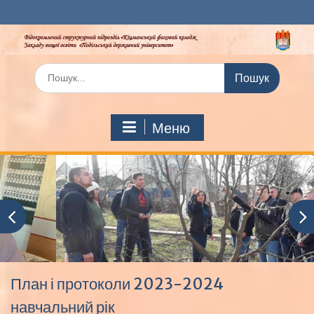
Перейти
до
вмісту
Шукати:
Меню
План і протоколи 2023-2024
навчальний рік