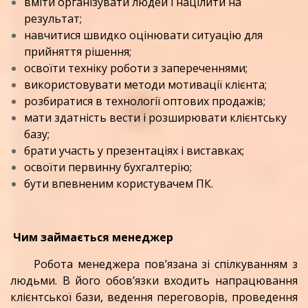
вміти організувати людей і націлити на
результат;
навчитися швидко оцінювати ситуацію для
прийняття рішення;
освоїти техніку роботи з запереченнями;
використовувати методи мотивації клієнта;
розбиратися в технології оптових продажів;
мати здатність вести і розширювати клієнтську
базу;
брати участь у презентаціях і виставках;
освоїти первинну бухгалтерію;
бути впевненим користувачем ПК.
Чим займається менеджер
Робота менеджера пов’язана зі спілкуванням з
людьми. В його обов’язки входить напрацювання
клієнтської бази, ведення переговорів, проведення