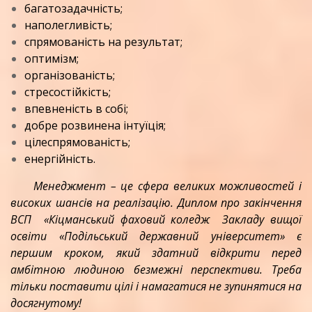
багатозадачність;
наполегливість;
спрямованість на результат;
оптимізм;
організованість;
стресостійкість;
впевненість в собі;
добре розвинена інтуїція;
цілеспрямованість;
енергійність.
Менеджмент – це сфера великих можливостей і
високих шансів на реалізацію. Диплом про закінчення
ВСП «Кіцманський фаховий коледж Закладу вищої
освіти «Подільський державний університет»
є
першим кроком, який здатний відкрити перед
амбітною людиною безмежні перспективи. Треба
тільки поставити цілі і намагатися не зупинятися на
досягнутому!