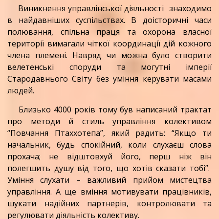
Виникнення управлінської діяльності знаходимо
в найдавні­ших суспільствах. В доісторичні часи
полювання, спільна праця та охо­рона власної
території вимагали чіткої координації дій кожного
члена племені. Навряд чи можна було створити
велетенські споруди та могутні імперії
Стародавнього Світу без уміння керувати масами
людей.
Близько 4000 років тому був написаний трактат
про методи й стиль управління колективом
“Повчання Птаххотепа”, який радить: “Якщо ти
начальник, будь спокійний, коли слухаєш слова
прохача; не відштовхуй його, перш ніж він
полегшить душу від того, що хотів сказати тобі”.
Уміння слухати – важливий прийом мистецтва
управління. А ще вміння мотивувати працівників,
шукати надійних партнерів, контролювати та
регулювати діяльність колективу.