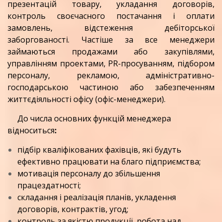
презентацій товару, укладання договорів,
контроль своєчасного постачання і оплати
замовлень, відстеження дебіторської
заборгованості. Частіше за все менеджери
займаються продажами або закупівлями,
управлінням проектами, PR-просуванням, підбором
персоналу, рекламою, адміністративно-
господарською частиною або забезпеченням
життєдіяльності офісу (офіс-менеджери).
До числа основних функцій менеджера
відноситься
:
підбір кваліфікованих фахівців, які будуть
ефективно працювати на благо підприємства;
мотивація персоналу до збільшення
працездатності;
складання і реалізація планів, укладення
договорів, контрактів, угод;
контроль за якістю продукції, робота над