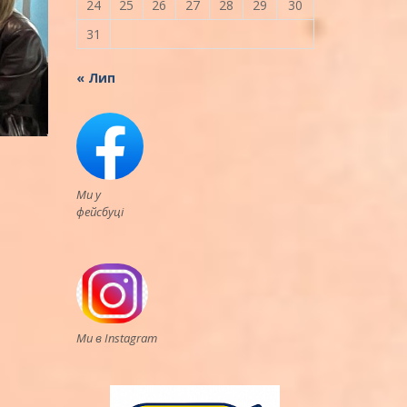
24
25
26
27
28
29
30
31
« Лип
Ми у
фейсбуці
Ми в Instagram