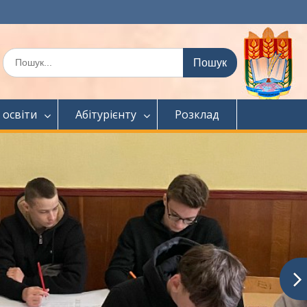
Шукати:
 освіти
Абітурієнту
Розклад