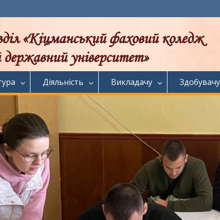
тура
Діяльність
Викладачу
Здобувачу