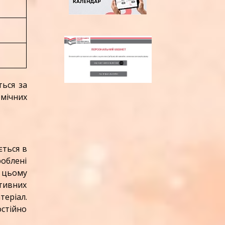
ься за
емічних
ється в
роблені
и цьому
тивних
теріал.
остійно