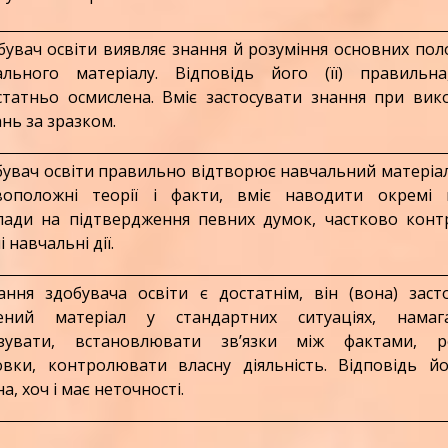
увач освіти виявляє знання й розуміння основних по
ального матеріалу. Відповідь його (її) правильна
статньо осмислена. Вміє застосувати знання при вик
нь за зразком.
увач освіти правильно відтворює навчальний матеріал
воположні теорії і факти, вміє наводити окремі в
лади на підтвердження певних думок, частково кон
і навчальні дії.
ня здобувача освіти є достатнім, він (вона) заст
ений матеріал у стандартних ситуаціях, намага
ізувати, встановлювати зв’язки між фактами, р
овки, контролювати власну діяльність. Відповідь йог
на, хоч і має неточності.