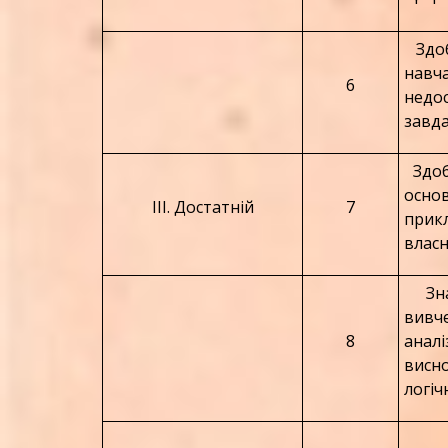
Здоб
навч
6
недо
завда
Здоб
осно
ІІІ. Достатній
7
прик
власн
Знан
вивч
8
анал
висн
логіч