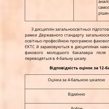
анал
само
рішен
З дисциплін загальноосвітньої підготов
рамки Державного стандарту загальноосві
освітньо-професійною програмою фахового
ЄКТС й зараховуються в дисциплінах навч
фахового молодшого бакалавра після
переводяться в 4-бальну шкалу.
Відповідність оцінок за 12
Оцінка за 4-бальною шкалою
Відмінно
Добре