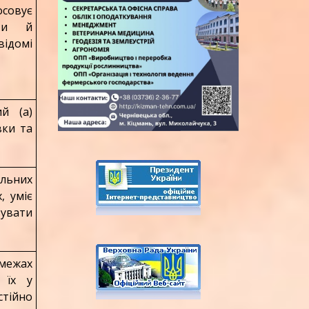
осовує
ати й
ідомі
й (а)
вки та
альних
, уміє
зувати
 межах
 їх у
тійно