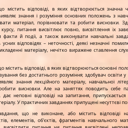
о містить відповіді, в яких відтворюється значна ч
виявляє знання і розуміння основних положень з нав
вати матеріал, порівнювати та робити висновки. Зд
курсу, питання висвітлює повно, висвітлення їх зав
и факти й події, а також виконувати навчальні завда
 усних відповідях – неточності, деякі незначні помил
икладенні матеріалу, нечітко виражене ставлення слу
о містить відповіді, в яких відтворюються основні по
вування без достатнього розуміння; здобувач освіти у
являє знання лекційного матеріалу, навчальної літер
 робити висновки. Але на заняттях поводить себе па
 дає неповні відповіді на запитання, припускається 
еріалу. У практичних завданнях припущені несуттєві по
вдання, що не виконане, або містить відповіді на
в, елементів, об’єктів, фрагментів навчального мат
 висвітлити питання чи питання висвітлені неправ