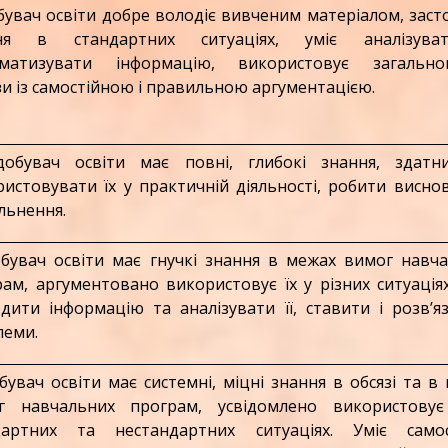
увач освіти добре володіє вивченим матеріалом, заст
ня в стандартних ситуаціях, уміє аналізув
ематизувати інформацію, використовує загальнов
и із самостійною і правильною аргументацією.
увач освіти має повні, глибокі знання, здатни
истовувати їх у практичній діяльності, робити висно
льнення.
увач освіти має гнучкі знання в межах вимог навч
ам, аргументовано використовує їх у різних ситуаціях
дити інформацію та аналізувати її, ставити і розв’я
леми.
вач освіти має системні, міцні знання в обсязі та в
г навчальних програм, усвідомлено використовує
дартних та нестандартних ситуаціях. Уміє самос