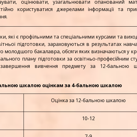
ізувати, оцінювати, узагальнювати опанований мат
стійно користуватися джерелами інформації та при
ня.
ки, які є профільними та спеціальними курсами та вихо
тньої підготовки, зараховуються в результатах навч
 молодшого бакалавра, обсяги яких визначаються у к
ального плану підготовки за освітньо-професійним с
 завершення вивчення предмету за 12-бальною 
-бальною шкалою оцінкам за 4-бальною шкалою
Оцінка за 12-бальною шкалою
10-12
7-9