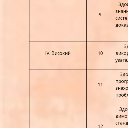
Здоб
знан
9
сист
доказ
Здоб
IV. Високий
10
викор
узага
Здоб
прогр
11
знахо
проб
Здобу
вимо
стан
12