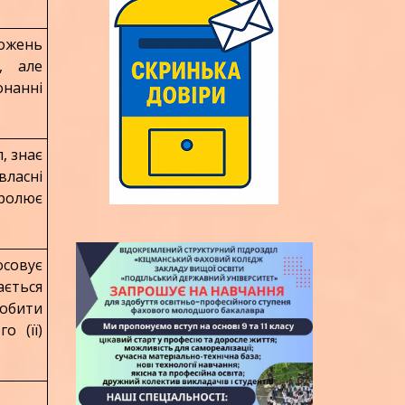
ложень
, але
онанні
, знає
ласні
тролює
осовує
ється
обити
о (її)