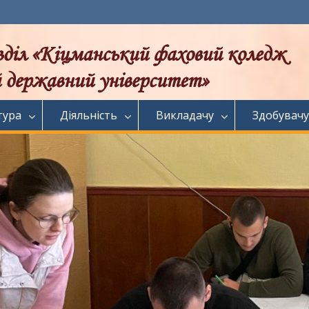
тура
Діяльність
Викладачу
Здобувачу