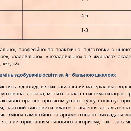
4-6
1-3
льної, професійної та практичної підготовки оцінюют
е», «задовільно», «незадовільно»,а в журналах акад
, «З», «2».
 вмінь здобувачів освіти за 4-бальною шкалою:
істить відповіді, в яких навчальний матеріал відтворю
унтована, логічна, містить аналіз і систематизацію, з
 активно працює протягом усього курсу і показує пр
ом, здатний висловити власне ставлення до альтерна
яє вміння самостійно та аргументовано викладати ма
як з використанням типового алгоритму, так і за сам