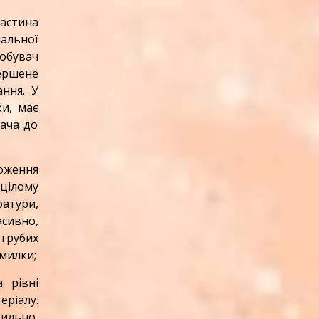
астина
чальної
обувач
ершене
ння. У
ки, має
хача до
ложення
 цілому
атури,
сивно,
грубих
милки;
 рівні
еріалу.
ильно,