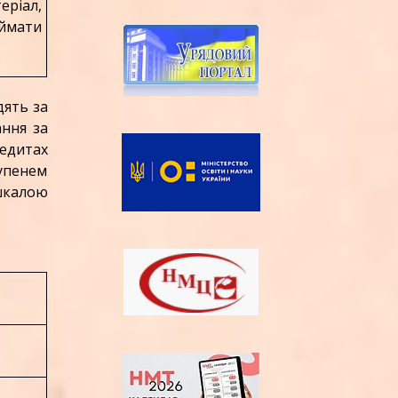
еріал,
ймати
дять за
ання за
редитах
тупенем
шкалою