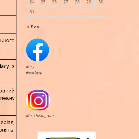
24
25
26
27
28
29
30
31
« Лип
ьного
алу з
Ми у
фейсбуці
овний
певну
Ми в Instagram
ріал,
онять,