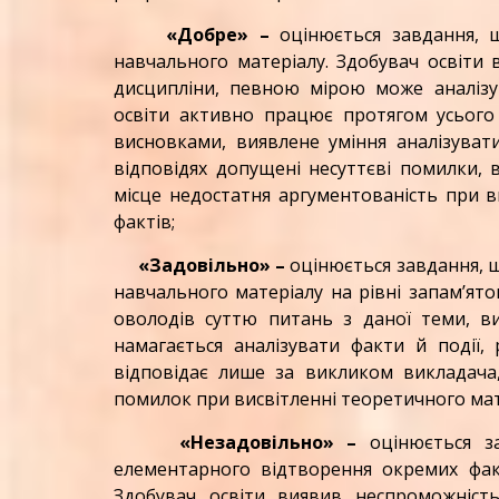
«Добре» –
оцінюється завдання, щ
навчального матеріалу. Здобувач освіти 
дисципліни, певною мірою може аналізу
освіти активно працює протягом усього 
висновками, виявлене уміння аналізуват
відповідях допущені несуттєві помилки, в
місце недостатня аргументованість при в
фактів;
«Задовільно» –
оцінюється завдання, щ
навчального матеріалу на рівні запам’ято
оволодів суттю питань з даної теми, ви
намагається аналізувати факти й події,
відповідає лише за викликом викладача,
помилок при висвітленні теоретичного мат
«Незадовільно» –
оцінюється за
елементарного відтворення окремих факті
Здобувач освіти виявив неспроможність