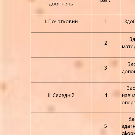
Бали
досягнень
І. Початковий
1
Здобу
Здоб
2
матер
Здоб
3
допо
Здоб
ІІ. Середній
4
навч
опера
Здоб
5
здат
сфор