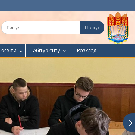
Шукати:
 освіти
Абітурієнту
Розклад