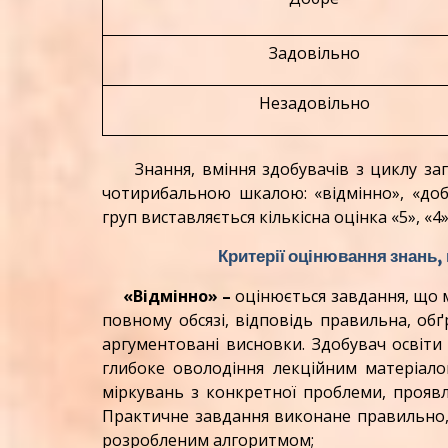
Задовільно
Незадовільно
Знання, вміння здобувачів з циклу зага
чотирибальною шкалою: «відмінно», «добр
груп виставляється кількісна оцінка «5», «4»
Критерії оцінювання знань,
«Відмінно» –
оцінюється завдання, що м
повному обсязі, відповідь правильна, обґр
аргументовані висновки. Здобувач освіти
глибоке оволодіння лекційним матеріал
міркувань з конкретної проблеми, проявл
Практичне завдання виконане правильно, 
розробленим алгоритмом;