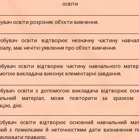
освіти
вач освіти розрізняє об’єкти вивчення.
увач освіти відтворює незначну частину навчал
іалу, має нечіткі уявлення про об’єкт вивчення.
увач освіти відтворює частину навчального матері
могою викладача виконує елементарні завдання.
увач освіти з допомогою викладача відтворює осн
альний матеріал, може повторити за зразком 
цію, дію.
увач освіти відтворює основний навчальний мате
ний з помилками й неточностями дати визначення п
мулювати правило.