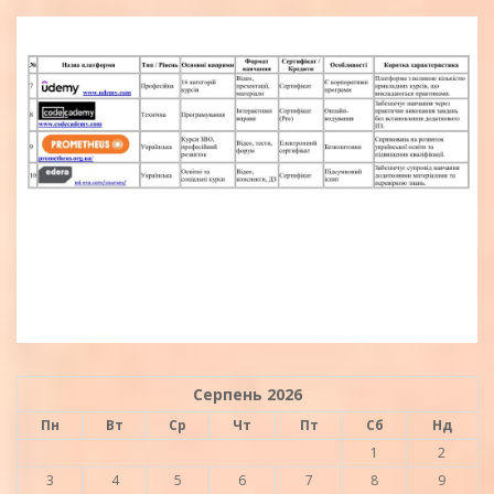
Серпень 2026
Пн
Вт
Ср
Чт
Пт
Сб
Нд
1
2
3
4
5
6
7
8
9