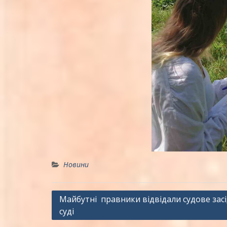
Новини
Навігація
Майбутні правники відвідали судове зас
суді
записів