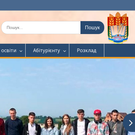
Шукати:
 освіти
Абітурієнту
Розклад