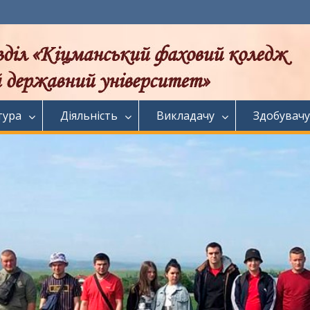
тура
Діяльність
Викладачу
Здобувачу