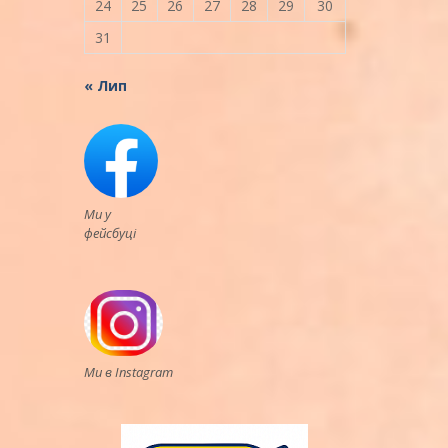
24
25
26
27
28
29
30
31
« Лип
Ми у
фейсбуці
Ми в Instagram