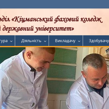
тура
Діяльність
Викладачу
Здобувачу