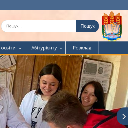
Шукати:
 освіти
Абітурієнту
Розклад