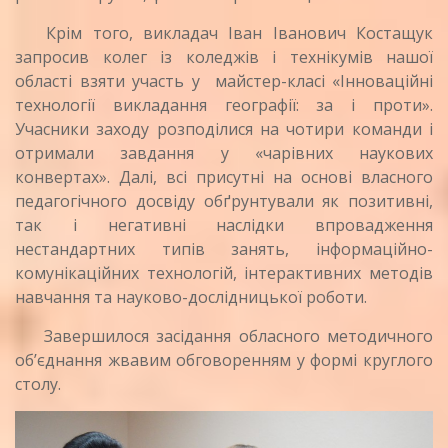
Крім того, викладач Іван Іванович Костащук
запросив колег із коледжів і технікумів нашої
області взяти участь у майстер-класі «Інноваційні
технології викладання географії: за і проти».
Учасники заходу розподілися на чотири команди і
отримали завдання у «чарівних наукових
конвертах». Далі, всі присутні на основі власного
педагогічного досвіду обґрунтували як позитивні,
так і негативні наслідки впровадження
нестандартних типів занять, інформаційно-
комунікаційних технологій, інтерактивних методів
навчання та науково-дослідницької роботи.
Завершилося засідання обласного методичного
об’єднання жвавим обговоренням у формі круглого
столу.