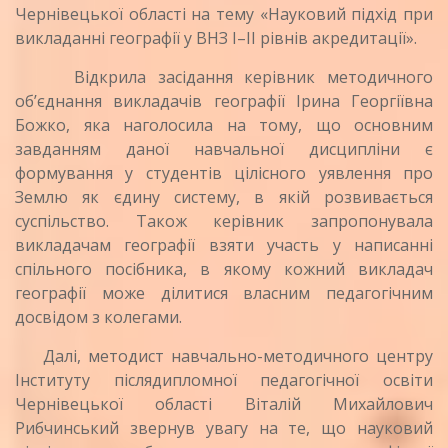
Чернівецької області на тему «Науковий підхід при
викладанні географії у ВНЗ I–II рівнів акредитації».
Відкрила засідання керівник методичного
об’єднання викладачів географії Ірина Георгіївна
Божко, яка наголосила на тому, що основним
завданням даної навчальної дисципліни є
формування у студентів цілісного уявлення про
Землю як єдину систему, в якій розвивається
суспільство. Також керівник запропонувала
викладачам географії взяти участь у написанні
спільного посібника, в якому кожний викладач
географії може ділитися власним педагогічним
досвідом з колегами.
Далі, методист навчально-методичного центру
Інституту післядипломної педагогічної освіти
Чернівецької області Віталій Михайлович
Рибчинський звернув увагу на те, що науковий