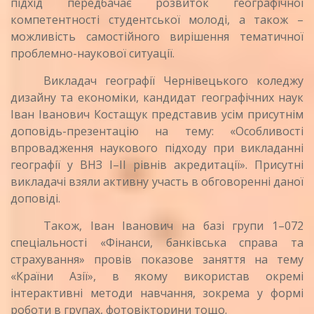
підхід передбачає розвиток географічної
компетентності студентської молоді, а також –
можливість самостійного вирішення тематичної
проблемно-наукової ситуації.
Викладач географії Чернівецького коледжу
дизайну та економіки, кандидат географічних наук
Іван Іванович Костащук представив усім присутнім
доповідь-презентацію на тему: «Особливості
впровадження наукового підходу при викладанні
географії у ВНЗ I–II рівнів акредитації». Присутні
викладачі взяли активну участь в обговоренні даної
доповіді.
Також, Іван Іванович на базі групи 1–072
спеціальності «Фінанси, банківська справа та
страхування» провів показове заняття на тему
«Країни Азії», в якому використав окремі
інтерактивні методи навчання, зокрема у формі
роботи в групах, фотовікторини тощо.