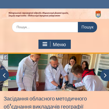
Перейти
до
вмісту
Шукати:
Меню
Засідання обласного методичного
об’єднання викладачів географії