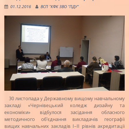
01.12.2016
ВСП "КФК ЗВО "ПДУ"
30 листопада у Державному вищому навчальному
закладі «Чернівецький коледж дизайну та
економіки» відбулося засідання обласного
методичного об’єднання викладачів географії
вищих навчальних закладів I–II рівнів акредитації