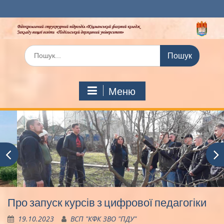
Перейти
до
вмісту
Шукати:
Меню
Про запуск курсів з цифрової педагогіки
19.10.2023
ВСП "КФК ЗВО "ПДУ"