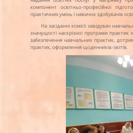
надання освітніх послуг у напрямку пр
компонент освітньо-професійної підго
практичних умінь і навичок здобувачів осв
На засіданні комісії завідувач навчальн
значущості наскрізної програми практик к
забезпечення навчальних практик, дотри
практик, оформлення щоденників-звітів.