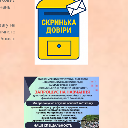
зковий
нань і
вагу на
нічного
бничої