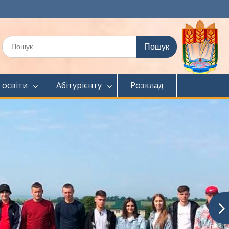
Шукати:
 освіти
Абітурієнту
Розклад