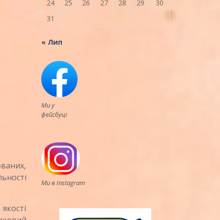
24
25
26
27
28
29
30
31
« Лип
Ми у
фейсбуці
ваних,
ьності
Ми в Instagram
 якості