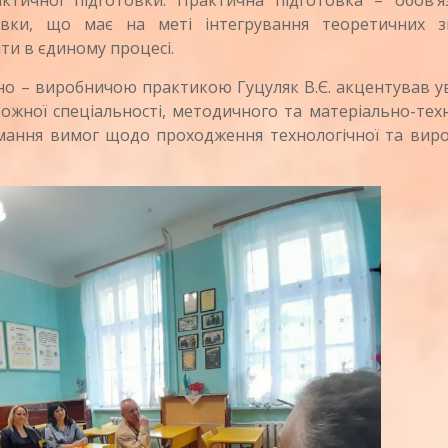
актичної підготовки. Практична підготовка – обов’я
товки, що має на меті інтегрування теоретичних з
іти в єдиному процесі.
о – виробничою практикою Гуцуляк В.Є. акцентував у
ожної спеціальності, методичного та матеріально-тех
мання вимог щодо проходження технологічної та виро