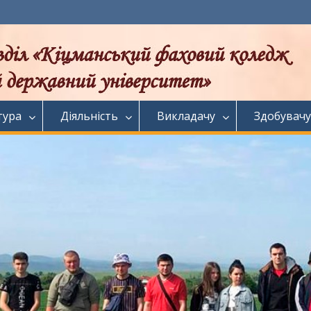
тура
Діяльність
Викладачу
Здобувачу