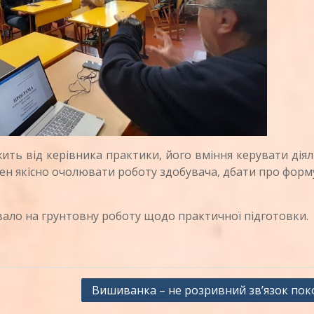
ь від керівника практики, його вміння керувати діял
ен якісно очолювати роботу здобувача, дбати про фор
ло на грунтовну роботу щодо практичної підготовки.
Вишиванка – не розривний зв’язок пок