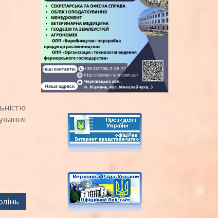
ьністю
мування
олінь