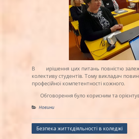
В ирішення цих питань повністю залежит
колективу студентів. Тому викладач повин
професійної компетентності кожного.
Обговорення було корисним та орієнтува
Новини
Навігація
Безпека життєдіяльності в коледжі
записів