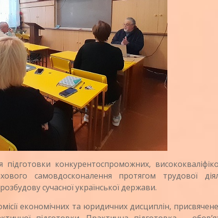
ідготовки конкурентоспроможних, висококваліфіко
хового самовдосконалення протягом трудової діял
 розбудову сучасної української держави.
сії економічних та юридичних дисциплін, присвячене