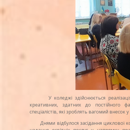
У коледжі здійснюється реалізація п
креативних, здатних до постійного фа
спеціалістів,
які зроблять вагомий внесок у
Днями відбулося засідання циклової комі