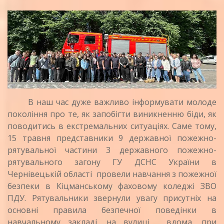
В наш час дуже важливо інформувати молоде
покоління про те, як запобігти виникненню біди, як
поводитись в екстремальних ситуаціях.
Саме тому,
15 травня представники 9 державної пожежно-
рятувальної частини 3 державного пожежно-
рятувального загону ГУ ДСНС України в
Чернівецькій області провели навчання з пожежної
безпеки в Кіцманському фаховому коледжі ЗВО
ПДУ. Рятувальники звернули увагу присутніх на
основні правила безпечної поведінки в
навчальному закладі, на вулиці, вдома, при