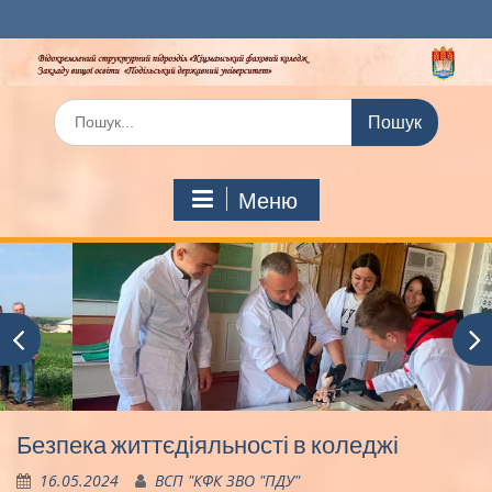
Перейти
до
вмісту
Шукати:
Меню
Безпека життєдіяльності в коледжі
16.05.2024
ВСП "КФК ЗВО "ПДУ"