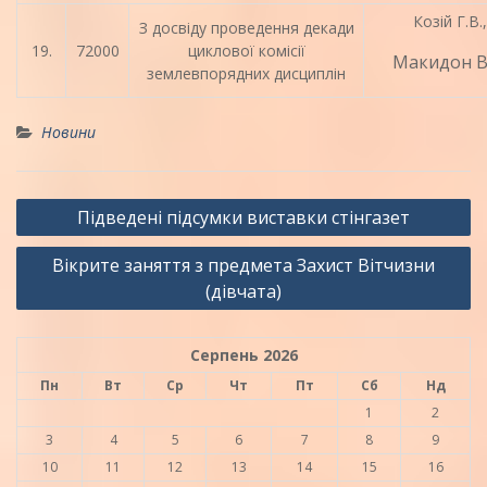
Козій Г.В.,
З досвіду проведення декади
19.
72000
циклової комісії
Макидон В
землевпорядних дисциплін
Новини
Навігація
Підведені підсумки виставки стінгазет
записів
Вікрите заняття з предмета Захист Вітчизни
(дівчата)
Серпень 2026
Пн
Вт
Ср
Чт
Пт
Сб
Нд
1
2
3
4
5
6
7
8
9
10
11
12
13
14
15
16