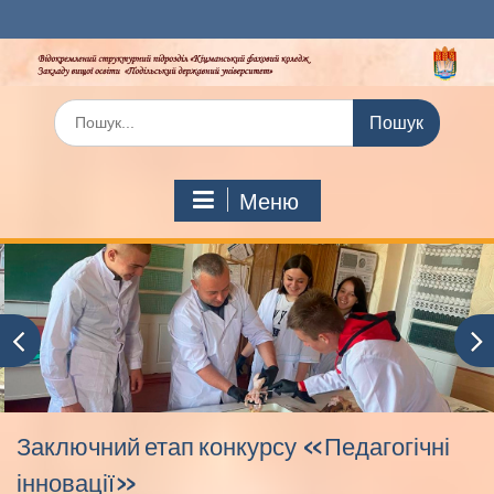
Перейти
до
вмісту
Шукати:
Меню
Заключний етап конкурсу «Педагогічні
інновації»