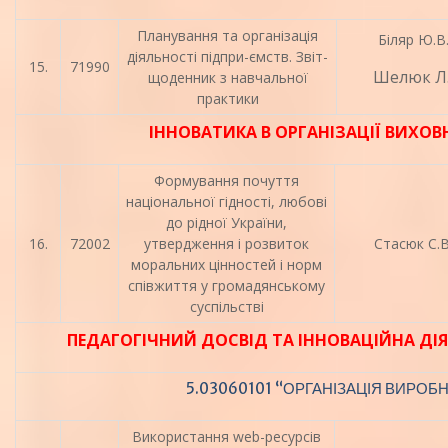
Планування та організація
Біляр Ю.В.
діяльності підпри-ємств. Звіт-
15.
71990
Шелюк Л.
щоденник з навчальної
практики
ІННОВАТИКА В ОРГАНІЗАЦІЇ ВИХОВ
Формування почуття
національної гідності, любові
до рідної України,
16.
72002
утвердження і розвиток
Стасюк С.В
моральних цінностей і норм
співжиття у громадянському
суспільстві
ПЕДАГОГІЧНИЙ ДОСВІД ТА ІННОВАЦІЙНА ДІ
5.03060101 “ОРГАНІЗАЦІЯ ВИРОБ
Використання web-ресурсів