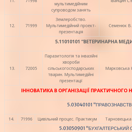
11.
71998
Іванцин С.Є
мультимедійним
супроводом занять
Землеробство.
12.
71999
Мультимедійний проект-
Семенюк В.
презентація
5.11010101 “ВЕТЕРИНАРНА МЕ
Паразитологія та інвазійні
хвороби
13.
72005
сільськогосподарських
Марковська 
тварин. Мультимедійні
презентації
ІННОВАТИКА В ОРГАНІЗАЦІЇ ПРАКТИЧНОГО 
5.03040101 “ПРАВОЗНАВСТ
14.
71996
Цивільний процес. Практикум
Тарновецька 
5.03050901 “БУХГАЛТЕРСЬКИЙ 