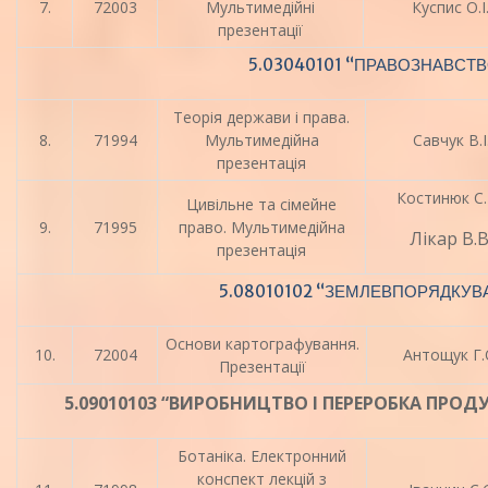
7.
72003
Мультимедійні
Куспис О.І
презентації
5.03040101 “ПРАВОЗНАВСТ
Теорія держави і права.
8.
71994
Мультимедійна
Савчук В.І
презентація
Костинюк С.
Цивільне та сімейне
9.
71995
право. Мультимедійна
Лікар В.В
презентація
5.08010102 “ЗЕМЛЕВПОРЯДКУВ
Основи картографування.
10.
72004
Антощук Г.
Презентації
5.09010103 “ВИРОБНИЦТВО І ПЕРЕРОБКА ПРО
Ботаніка. Електронний
конспект лекцій з