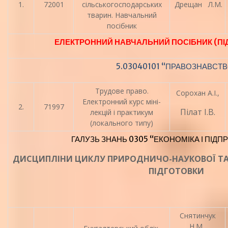
1.
72001
сільськогосподарських
Дрещан Л.М.
тварин. Навчальний
посібник
ЕЛЕКТРОННИЙ НАВЧАЛЬНИЙ ПОСІБНИК (ПІД
5.03040101 “ПРАВОЗНАВСТ
Трудове право.
Сорохан А.І.,
Електронний курс міні-
2.
71997
Пілат І.В.
лекцій і практикум
(локального типу)
ГАЛУЗЬ ЗНАНЬ 0305 “ЕКОНОМІКА І ПІД
ДИСЦИПЛІНИ ЦИКЛУ ПРИРОДНИЧО-НАУКОВОЇ ТА
ПІДГОТОВКИ
Снятинчук
Н.М.,