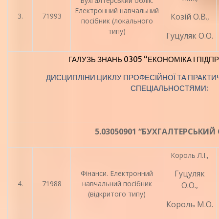
Бухгалтерський облік.
Електронний навчальний
3.
71993
Козій О.В.,
посібник (локального
типу)
Гуцуляк О.О.
ГАЛУЗЬ ЗНАНЬ 0305 “ЕКОНОМІКА І ПІД
ДИСЦИПЛІНИ ЦИКЛУ ПРОФЕСІЙНОЇ ТА ПРАКТИЧ
СПЕЦІАЛЬНОСТЯМИ:
5.03050901 “БУХГАЛТЕРСЬКИЙ 
Король Л.І.,
Гуцуляк
Фінанси. Електронний
4.
71988
навчальний посібник
О.О.,
(відкритого типу)
Король М.О.