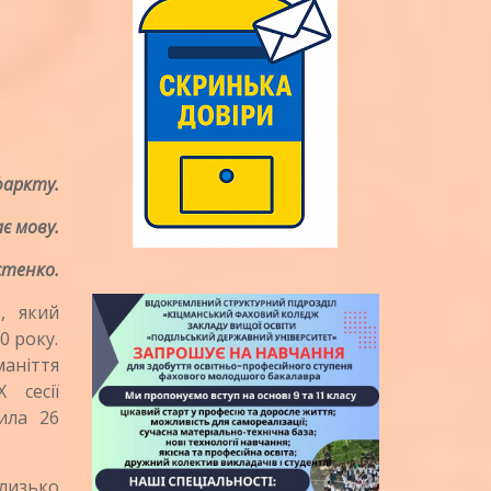
фаркту.
є мову.
стенко
.
 який
0 року.
аніття
 сесії
ила 26
лизько