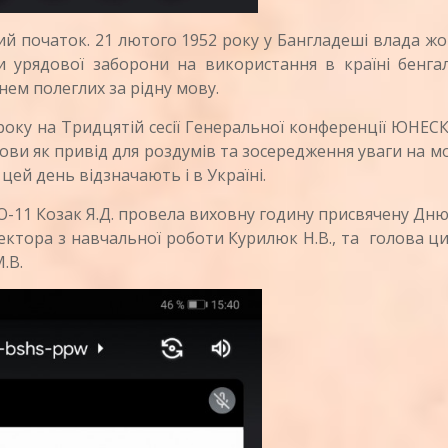
ий початок. 21 лютого 1952 року у Бангладеші влада ж
 урядової заборони на використання в країні бенгал
нем полеглих за рідну мову.
оку на Тридцятій сесії Генеральної конференції ЮНЕС
ви як привід для роздумів та зосередження уваги на 
цей день відзначають і в Україні.
11 Козак Я.Д. провела виховну годину присвячену Дню
ректора з навчальної роботи Курилюк Н.В., та голова ц
.В.