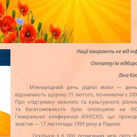
Нації вмирають не від ін
Спочатку їм відбира
Ліна Ко
Міжнародний день рідної мови — день,
відзначають щороку 21 лютого, починаючи з 200
Про «підтримку мовного та культурного різном
та багатомовності» було оголошено на ХХХ
Генеральної конференції ЮНЕСКО, що проход
жовтня — 17 листопада 1999 року в Парижі.
Оскільки з 6 000 розмовних мов світу б