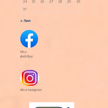
24
25
26
27
28
29
30
31
« Лип
Ми у
фейсбуці
Ми в Instagram