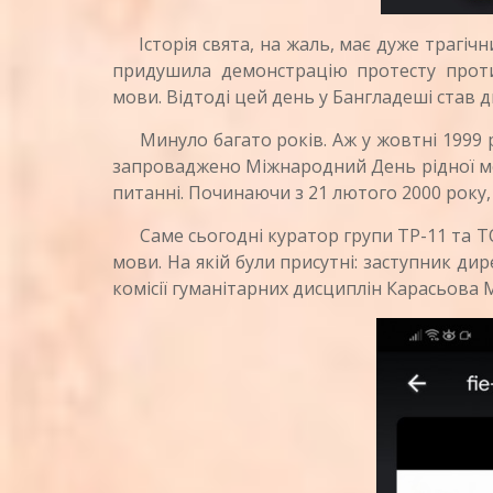
Історія свята, на жаль, має дуже трагічн
придушила демонстрацію протесту проти
мови. Відтоді цей день у Бангладеші став д
Минуло багато років. Аж у жовтні 1999 р
запроваджено Міжнародний День рідної мо
питанні. Починаючи з 21 лютого 2000 року, 
Саме сьогодні куратор групи ТР-11 та ТО-
мови. На якій були присутні: заступник ди
комісії гуманітарних дисциплін Карасьова М