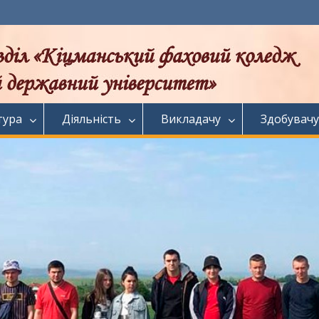
тура
Діяльність
Викладачу
Здобувачу