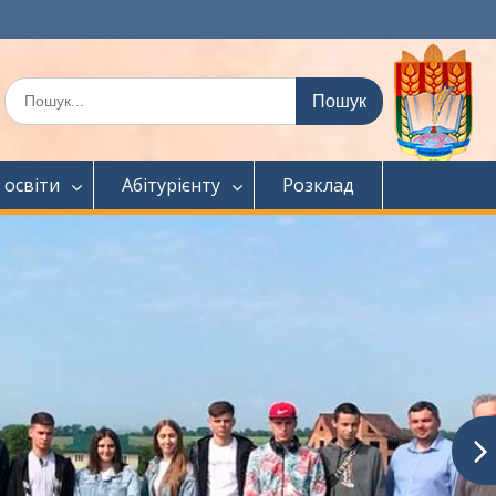
Шукати:
 освіти
Абітурієнту
Розклад