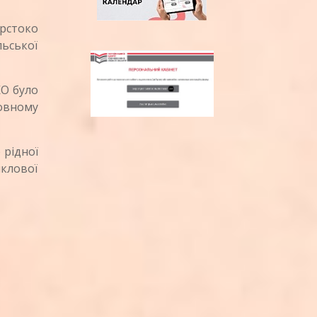
орстоко
ьської
КО було
мовному
 рідної
иклової