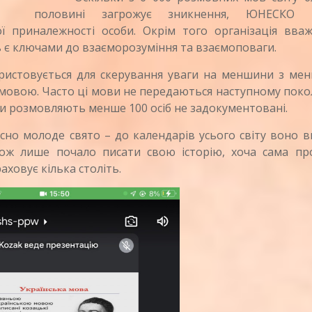
половині загрожує зникнення, ЮНЕСКО п
ої приналежності особи. Окрім того організація вва
 є ключами до взаєморозуміння та взаємоповаги.
стовується для скерування уваги на меншини з мен
мовою. Часто ці мови не передаються наступному поко
и розмовляють менше 100 осіб не задокументовані.
 молоде свято – до календарів усього світу воно в
акож лише почало писати свою історію, хоча сама пр
аховує кілька століть.