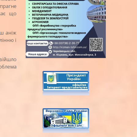
рагне
жає що
ш аніж
лінню і
війшло
облема