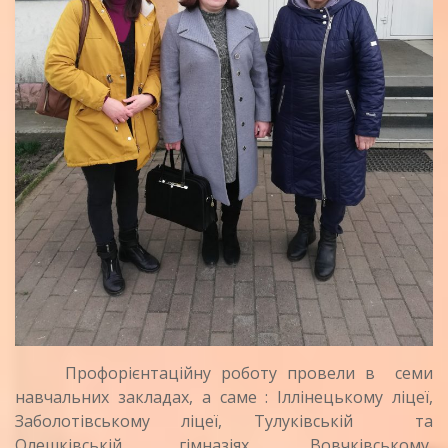
Профорієнтаційну роботу провели в семи
навчальних закладах, а саме : Іллінецькому ліцеї,
Заболотівському ліцеї, Тулуківській та
Олешківській гімназіях, Вовчківському,