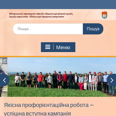
Перейти
до
вмісту
Шукати:
Меню
Якісна профорієнтаційна робота –
успішна вступна кампанія