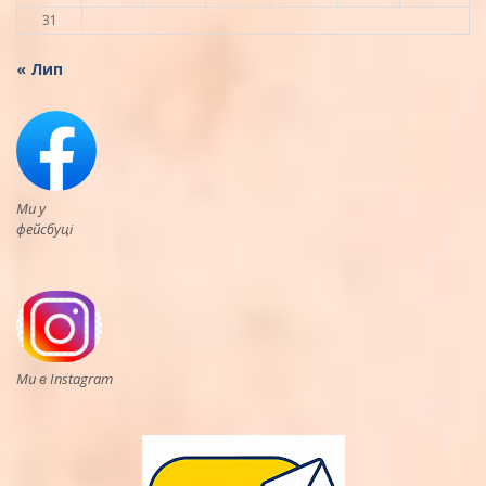
31
« Лип
Ми у
фейсбуці
Ми в Instagram