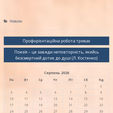
Новини
Навігація
Профорієнтаційна робота триває
записів
Поезія – це завжди неповторність, якийсь
безсмертний дотик до душі (Л. Костенко)
Серпень 2026
Пн
Вт
Ср
Чт
Пт
Сб
Нд
1
2
3
4
5
6
7
8
9
10
11
12
13
14
15
16
17
18
19
20
21
22
23
24
25
26
27
28
29
30