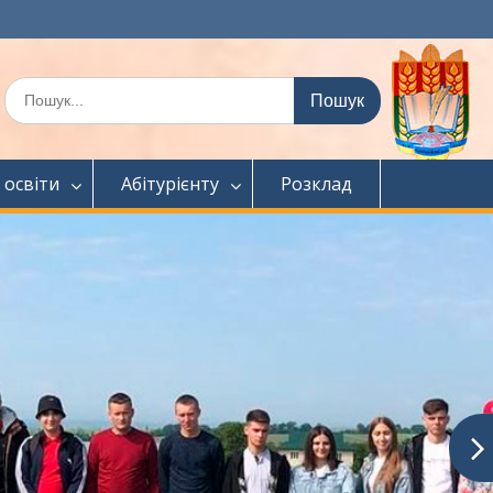
Шукати:
 освіти
Абітурієнту
Розклад