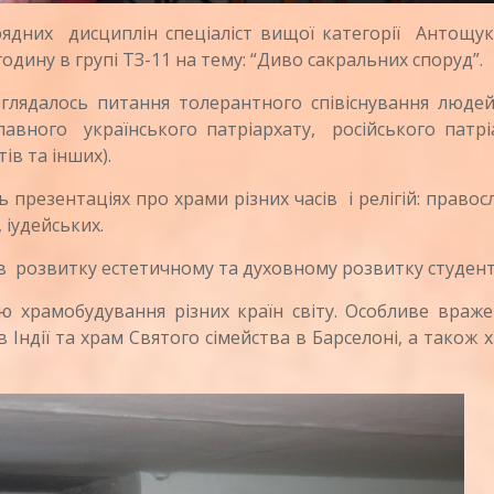
дних дисциплін спеціаліст вищої категорії Антощук
дину в групі ТЗ-11 на тему: “Диво сакральних споруд”.
глядалось питання толерантного співіснування людей
авного українського патріархату, російського патріа
ів та інших).
презентаціях про храми різних часів і релігій: правос
 іудейських.
в розвитку естетичному та духовному розвитку студент
 храмобудування різних країн світу. Особливе враже
 Індії та храм Святого сімейства в Барселоні, а також 