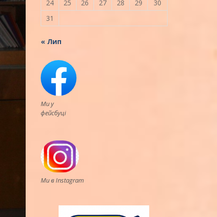
24
25
26
27
28
29
30
31
« Лип
Ми у
фейсбуці
Ми в Instagram