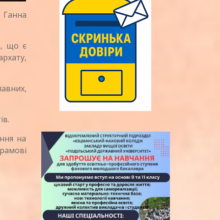
 Ганна
, що є
рхату,
лавних,
ів.
ння на
храмові