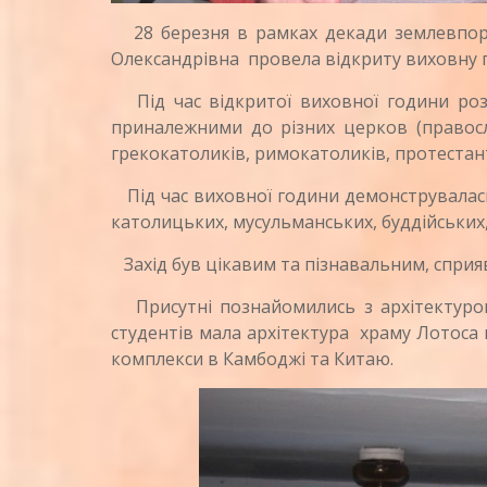
28 березня в рамках декади землевпоря
Олександрівна провела відкриту виховну го
Під час відкритої виховної години роз
приналежними до різних церков (правосл
грекокатоликів, римокатоликів, протестант
Під час виховної години демонструвалась 
католицьких, мусульманських, буддійських,
Захід був цікавим та пізнавальним, сприя
Присутні познайомились з архітектурою
студентів мала архітектура храму Лотоса в
комплекси в Камбоджі та Китаю.