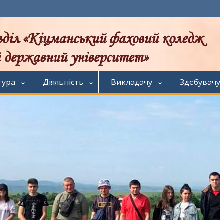
тура
Діяльність
Викладачу
Здобувачу