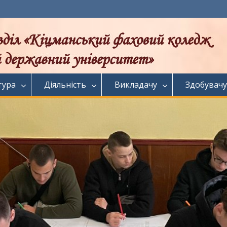
тура
Діяльність
Викладачу
Здобувачу