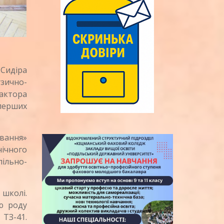
Сидіра
зично-
актора
«перших
вання»
ічного
ільно-
 школі.
ію роду
 ТЗ-41.