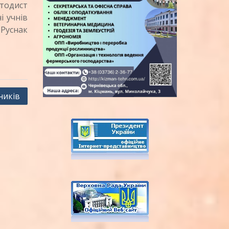
тодист
і учнів
 Руснак
ників