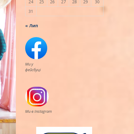
24
25
26
27
28
29
30
31
« Лип
Ми у
фейсбуці
Ми в Instagram