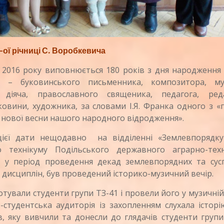
-ої річниці С. Воробкевича
 2016 року виповнюється 180 років з дня народження 
а – буковинського письменника, композитора, му
о діяча, православного священика, педагога, ред
ковини, художника, за словами І.Я. Франка одного з 
нової весни нашого народного відродження».
ати нещодавно на відділенні «Землевпорядку
о технікуму Подільського державного аграрно-техн
у, у період проведення декад землевпорядних та сусп
 дисциплін, був проведений історико-музичний вечір.
ували студенти групи ТЗ-41 і провели його у музичній
студентська аудиторія із захопленням слухала істор
, яку вивчили та донесли до глядачів студенти групи