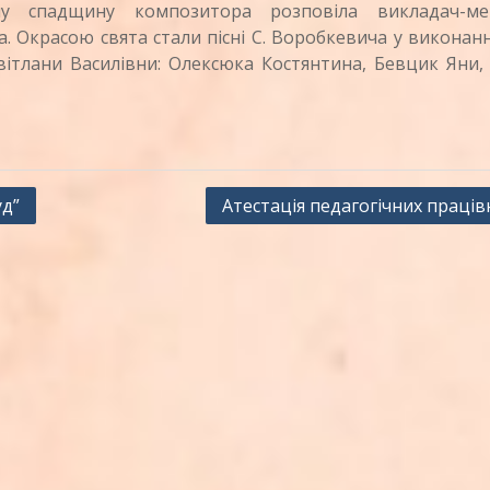
у спадщину композитора розповіла викладач-ме
 Окрасою свята стали пісні С. Воробкевича у виконанн
ітлани Василівни: Олексюка Костянтина, Бевцик Яни,
уд”
Атестація педагогічних праців