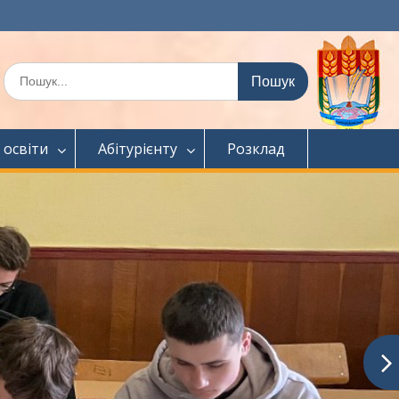
Шукати:
 освіти
Абітурієнту
Розклад