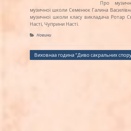
Про музичн
музичної школи Семенюк Галина Василівна.
музичної школи класу викладача Ротар Св
Насті, Чуприни Насті.
Новини
Навігація
Виховнаа година “Диво сакральних спор
записів