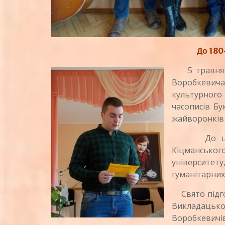
До 180
5 травня
Воробкевич
культурног
часописів Бу
жайворонків 
До цієї д
Кіцманськог
університет
гуманітарних
Свято підгот
Викладацько-
Воробкевичів