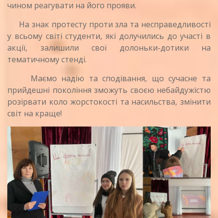
чином реагувати на його прояви.
На знак протесту проти зла та несправедливості
у всьому світі студенти, які долучились до участі в
акції, залишили свої долоньки-дотики на
тематичному стенді.
Маємо надію та сподівання, що сучасне та
прийдешні покоління зможуть своєю небайдужістю
розірвати коло жорстокості та насильства, змінити
світ на краще!