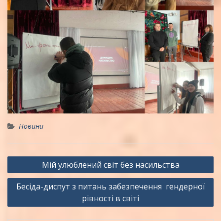
Новини
Навігація
Мій улюблений світ без насильства
записів
Бесіда-диспут з питань забезпечення гендерної
рівності в світі