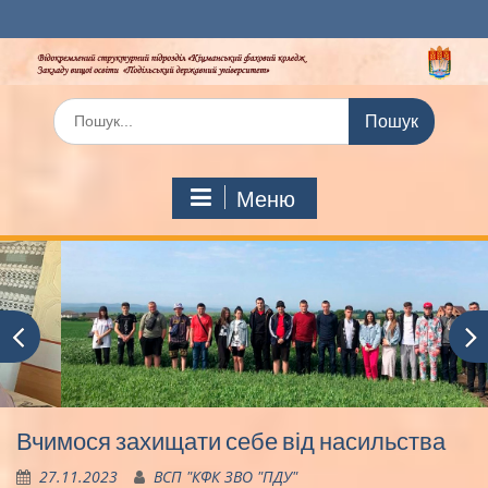
Перейти
до
вмісту
Шукати:
Меню
Вчимося захищати себе від насильства
27.11.2023
ВСП "КФК ЗВО "ПДУ"