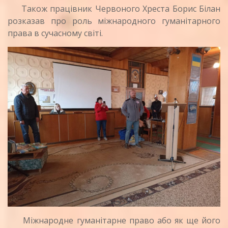
Також працівник Червоного Хреста Борис Білан
розказав про роль міжнародного гуманітарного
права в сучасному світі.
Міжнародне гуманітарне право або як ще його