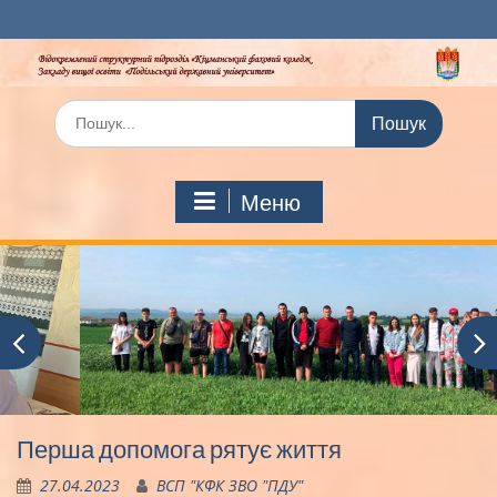
Перейти
до
вмісту
Шукати:
Меню
Перша допомога рятує життя
27.04.2023
ВСП "КФК ЗВО "ПДУ"