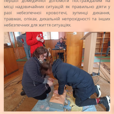
першої домедичної допомоги постраждалим на
місці надзвичайних ситуацій: як правильно діяти у
разі небезпечної кровотечі, зупинці дихання,
травмах, опіках, дихальній непрохідності та інших
небезпечних для життя ситуаціях.