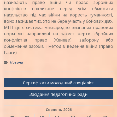
називають право війни чи право збройних
конфліктів покликане перед усім обмежити
насильство під час війни на користь гуманності,
воно захищає тих, хто не бере участь у бойових діях.
МГП це є система міжнародно визнаних правових
норм які направлені на захист жертв збройних
конфліктів( право Женеви), заборону або
обмеження засобів і методів ведення війни (право
Гааги).
Новини
Навігація
Сертифікати молодший спеціаліст
записів
Засідання педагогічної ради
Серпень 2026
Пн
Вт
Ср
Чт
Пт
Сб
Нд