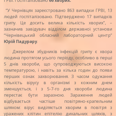
ГРВІ. Госпіталізовано
66 хворих.
“У Чернівцях зареєстровано 863 випадки ГРВІ, 13
людей госпіталізовано. Підтверджено 17 випадків
грипу. Це досить велика кількість хворих”, –
зазначив завідувач відділом державної установи
“Чернівецький обласний лабораторний центр”
Юрій Падурару
.
Джерелом збудників інфекцій грипу є хвора
людина протягом усього періоду, особливо в перші
5 днів хвороби, що супроводжуються високою
температурою, і навіть за кілька годин до появи
перших ознак захворювання. З часом одужання
кількість вірусу в організмі з кожним днем
зменшується, і з 5-7-го дня хвороби людина
перестає бути заразною. Зараження людей
відбувається частіше повітряно-крапельним
шляхом: вірус виділяється хворим в повітря з
уражених клітин епітелію дихальних шляхів, з