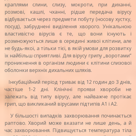
краплями слини, слизу, мокроти, при диханні,
розмові, кашлі, чханні, рідше передача вірусу
відбувається через предмети побуту (носову хустку,
посуд), забруднені виділення хворого. Унікальною
властивістю вірусів є те, що вони існують і
розмножуються лише в середині живої клітини, але
не будь-якої, а тільки тієї, в якій умови для розвитку
їх найбільш сприятливі. Для вірусу грипу „воротами”
проникнення в організм людини є клітини слизової
оболонки верхніх дихальних шляхів.
Інкубаційний період триває від 12 годин до 3 днів,
частіше 1-2 дні. Клінічні прояви хвороби не
залежать від типу вірусу, але найважче протікає
грип, що викликаний вірусами підтипів А1 і А2.
У більшості випадків захворювання починається
раптово. Хворий може вказати не лише день, а й
час захворювання. Підвищується температура тіла