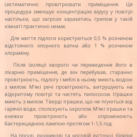
систематично провітрювати приміщення. Ця
процедура зменшує концентрацію вірусу у повітрі
настільки, що загрози заразитись грипом у такій
кімнаті практично немає.
Для миття підлоги користуються 0,5 % розчином
відстояного хлорного вапна або 1 % розчином
хлораміну.
Після ізоляції хворого чи переведення його в
лікарню приміщення, де він перебував, старанно
провітрюють, підлогу і меблі в ньому миють водою
з милом. М’які речі провітрюють, витрушують на
відкритому повітрі та чистять пилососом. Іграшки
миють з милом. Тверді іграшки, що не псуються від
гарячої води, споліскують окропом. М’які іграшки та
книжки провітрюють або опромінюють
бактерицидною лампою протягом 1-1,5 год.
На посуді, рушникові та носовій хусточці, білизні