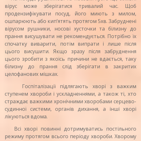
вірус може зберігатися тривалий час. Щоб
продензифікувати посуд, його миють з милом,
ошпарюють або кип’ятять протягом 5хв. Забруднені
вірусом рушники, носові хусточки та білизну до
прання висушувати не рекомендується. Потрібно їх
спочатку виварити, потім випрати і лише після
цього висушити. Якщо зразу після забруднення
цього зробити з якоїсь причини не вдається, таку
білизну до прання слід зберігати в закритих
целофанових мішках.
Госпіталізації підлягають хворі з важким
ступенем хвороби і ускладненнями, а також ті, хто
страждає важкими хронічними хворобами серцево-
судинної системи, органів дихання, а інші хворі
лікуються вдома.
Всі хворі повинні дотримуватись постільного
режиму протягом всього періоду хвороби. Хворому