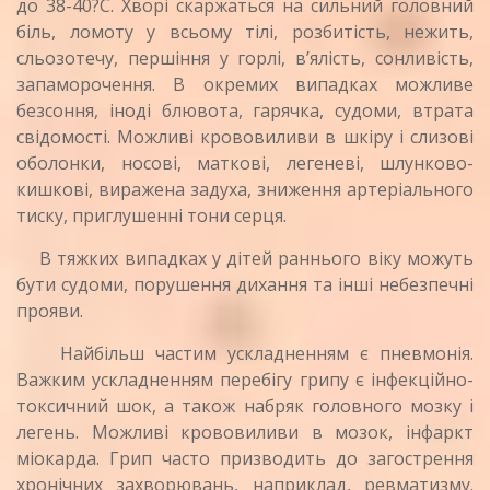
до 38-40?С. Хворі скаржаться на сильний головний
біль, ломоту у всьому тілі, розбитість, нежить,
сльозотечу, першіння у горлі, в’ялість, сонливість,
запаморочення. В окремих випадках можливе
безсоння, іноді блювота, гарячка, судоми, втрата
свідомості. Можливі крововиливи в шкіру і слизові
оболонки, носові, маткові, легеневі, шлунково-
кишкові, виражена задуха, зниження артеріального
тиску, приглушенні тони серця.
В тяжких випадках у дітей раннього віку можуть
бути судоми, порушення дихання та інші небезпечні
прояви.
Найбільш частим ускладненням є пневмонія.
Важким ускладненням перебігу грипу є інфекційно-
токсичний шок, а також набряк головного мозку і
легень. Можливі крововиливи в мозок, інфаркт
міокарда. Грип часто призводить до загострення
хронічних захворювань, наприклад, ревматизму.