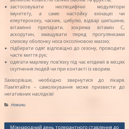
застосовувати неспецифічні модулятори
імунітету, а саме: настойку ехінацеї чи
елеутерококу, часник, цибулю, відвар шипшини,
вітамінні препарати, зокрема вітамін С,
аскорутин, змащувати перед прогулянками
слизову оболонку носа оксоліновою маззю;
підбирати одяг відповідно до сезону, проводити
часте миття рук;
одягати марлеву пов’язку під час епідемії в місцях
скупчення людей чи при контакті із хворим.
Захворівши, необхідно звернутися до лікаря.
Пам’ятайте – самолікування може призвести до
негативних наслідків!
Новини
Навігація
Міжнародний день толерантного ставлення до