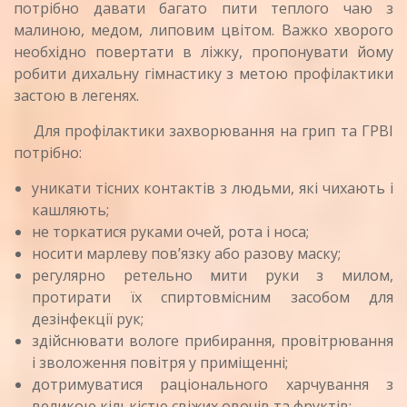
потрібно давати багато пити теплого чаю з
малиною, медом, липовим цвітом. Важко хворого
необхідно повертати в ліжку, пропонувати йому
робити дихальну гімнастику з метою профілактики
застою в легенях.
Для профілактики захворювання на грип та ГРВІ
потрібно:
уникати тісних контактів з людьми, які чихають і
кашляють;
не торкатися руками очей, рота і носа;
носити марлеву пов’язку або разову маску;
регулярно ретельно мити руки з милом,
протирати їх спиртовмісним засобом для
дезінфекції рук;
здійснювати вологе прибирання, провітрювання
і зволоження повітря у приміщенні;
дотримуватися раціонального харчування з
великою кількістю свіжих овочів та фруктів;