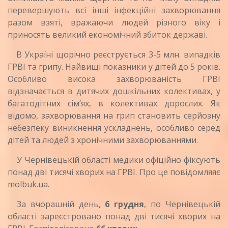
перевершують всі інші інфекційні захворювання
разом взяті, вражаючи людей різного віку і
приносять великий економічний збиток державі.
В Україні щорічно реєструється 3-5 млн. випадків
ГРВІ та грипу. Найвищі показники у дітей до 5 років.
Особливо висока захворюваність ГРВІ
відзначається в дитячих дошкільних колективах, у
багатодітних сім’ях, в колективах дорослих. Як
відомо, захворювання на грип становить серйозну
небезпеку виникнення ускладнень, особливо серед
дітей та людей з хронічними захворюваннями.
У Чернівецькій області медики офіційно фіксують
понад дві тисячі хворих на ГРВІ. Про це повідомляяє
molbuk.ua.
За вчорашній день,
6 грудня
, по Чернівецькій
області зареєстровано понад дві тисячі хворих на