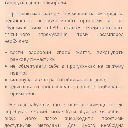
тяжкі ускладнення хвороби.
Профілактичні заходи спрямовані насамперед на
підвищення несприятливості організму до дії
збудників грипу та ГРВІ, а також заходи санітарно-
гігієнічного спрямування, тому насамперед
необхідно:
вести здоровий спосіб життя, виконувати
ранкову гімнастику;
не обмежувати себе в прогулянках на свіжому
повітрі;
виконувати контрастні обливання водою;
здійснювати провітрювання і вологе прибирання
приміщень.
Не слід забувати, що в повітрі приміщення, де
перебуває хворий, може бути збудник хвороби –
вірус. Його легко знешкодити простими
доступними методами. Для цього необхідно