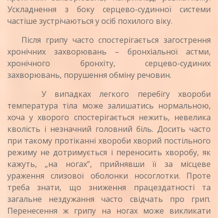
Ускладнення з боку серцево-судинної системи
частіше зустрічаються у осіб похилого віку.
Після грипу часто спостерігається загострення
хронічних захворювань – бронхіальної астми,
хронічного бронхіту, серцево-судиних
захворювань, порушення обміну речовин.
У випадках легкого перебігу хвороби
температура тіла може залишатись нормальною,
хоча у хворого спостерігається нежить, невелика
кволість і незначний головний біль. Досить часто
при такому протіканні хвороби хворий постільного
режиму не дотримується і переносить хворобу, як
кажуть, „на ногах”, прийнявши її за місцеве
ураження слизової оболонки носоглотки. Проте
треба знати, що зниження працездатності та
загальне нездужання часто свідчать про грип.
Перенесення ж грипу на ногах може викликати