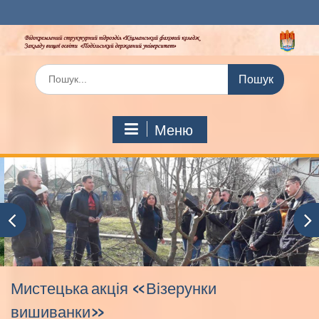
Перейти
до
вмісту
Шукати:
Меню
Мистецька акція «Візерунки
вишиванки»