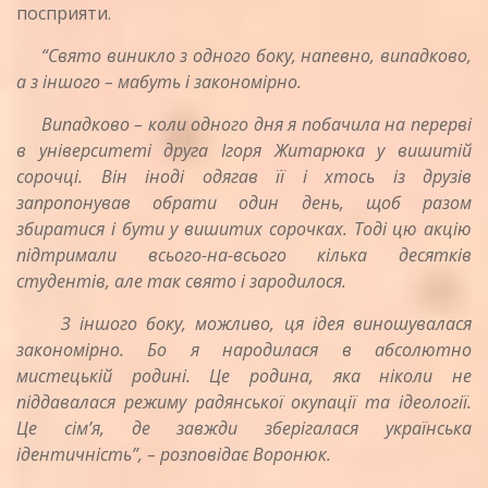
посприяти.
“Свято виникло з одного боку, напевно, випадково,
а з іншого – мабуть і закономірно.
Випадково – коли одного дня я побачила на перерві
в університеті друга Ігоря Житарюка у вишитій
сорочці. Він іноді одягав її і хтось із друзів
запропонував обрати один день, щоб разом
збиратися і бути у вишитих сорочках. Тоді цю акцію
підтримали всього-на-всього кілька десятків
студентів, але так свято і зародилося.
З іншого боку, можливо, ця ідея виношувалася
закономірно. Бо я народилася в абсолютно
мистецькій родині. Це родина, яка ніколи не
піддавалася режиму радянської окупації та ідеології.
Це сім’я, де завжди зберігалася українська
ідентичність”, – розповідає Воронюк.