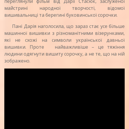
переглянули фільм від Дарії Стасюк, заслуженої
майстрині народної творчості, відомої
вишивальниці та берегині буковинської сорочки.
Пані Дарія наголосила, що зараз стає усе більше
машинної вишивки з різноманітними візерунками,
які не схожі на символи української давньої
вишивки. Проте найважливіше – це тяжіння
людини одягнути вишиту сорочку, а не те, що на ній
зображено.