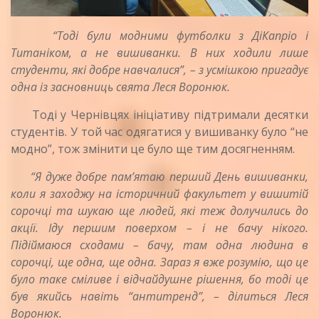
“Тоді були модними футболки з ДіКапріо і
Титаніком, а не вишиванки. В них ходили лише
студенти, які добре навчалися”, – з усмішкою пригадує
одна із засновниць свята Леся Воронюк.
Тоді у Чернівцях ініціативу підтримали десятки
студентів. У той час одягатися у вишиванку було “не
модно”, тож змінити це було ще тим досягненням.
“Я дуже добре пам’ятаю перший День вишиванки,
коли я заходжу на історичний факультет у вишитій
сорочці та шукаю ще людей, які теж долучились до
акції. Іду першим поверхом – і не бачу нікого.
Підіймаюся сходами – бачу, там одна людина в
сорочці, ще одна, ще одна. Зараз я вже розумію, що це
було таке сміливе і відчайдушне рішення, бо тоді це
був якийсь навіть “антитренд”, – ділиться Леся
Воронюк.