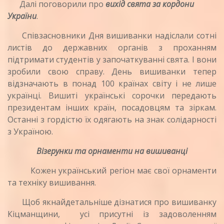
Далі поговорили про
вихід свята за кордони
України
.
Співзасновники Дня вишиванки надіслали сотні
листів до державних органів з проханням
підтримати студентів у започаткуванні свята. І вони
зробили свою справу. День вишиванки тепер
відзначають в понад 100 країнах світу і не лише
українці. Вишиті українські сорочки передають
президентам інших країн, посадовцям та зіркам.
Останні з гордістю їх одягають на знак солідарності
з Україною.
Візерунки та орнаменти на вишиванці
Кожен український регіон має свої орнаменти
та техніку вишивання.
Щоб якнайдетальніше дізнатися про вишиванку
Кіцманщини, усі присутні із задоволенням