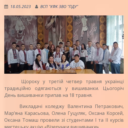
18.05.2023
ВСП "КФК ЗВО "ПДУ"
Щороку у третій четвер травня українці
традиційно одягаються у вишиванки. Цьогоріч
День вишиванки припав на 18 травня.
Викладачі коледжу Валентина Петракович,
Мар’яна Карасьова, Олена Гуцуляк, Оксана Корсей,
Оксана Томаш провели зі студентами І та ІІ курсів
мистецьку акцію «Візерунки вишиванки».