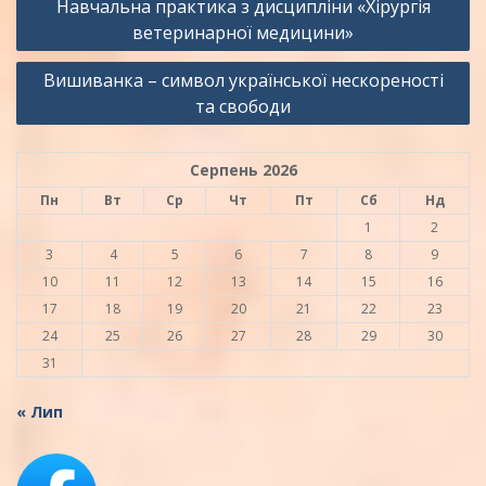
Навчальна практика з дисципліни «Хірургія
записів
ветеринарної медицини»
Вишиванка – символ української нескореності
та свободи
Серпень 2026
Пн
Вт
Ср
Чт
Пт
Сб
Нд
1
2
3
4
5
6
7
8
9
10
11
12
13
14
15
16
17
18
19
20
21
22
23
24
25
26
27
28
29
30
31
« Лип