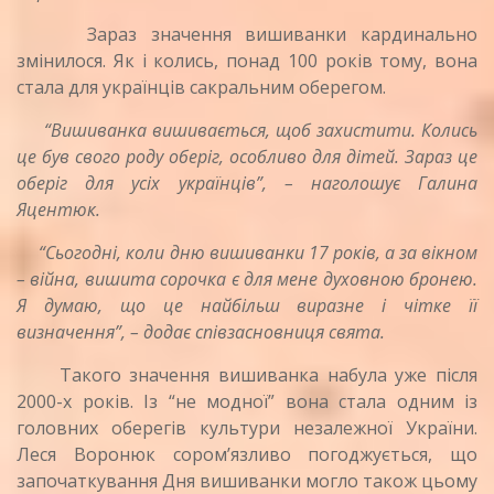
Зараз значення вишиванки кардинально
змінилося. Як і колись, понад 100 років тому, вона
стала для українців сакральним оберегом.
“Вишиванка вишивається, щоб захистити. Колись
це був свого роду оберіг, особливо для дітей. Зараз це
оберіг для усіх українців”, – наголошує Галина
Яцентюк.
“Сьогодні, коли дню вишиванки 17 років, а за вікном
– війна, вишита сорочка є для мене духовною бронею.
Я думаю, що це найбільш виразне і чітке її
визначення”, – додає співзасновниця свята.
Такого значення вишиванка набула уже після
2000-х років. Із “не модної” вона стала одним із
головних оберегів культури незалежної України.
Леся Воронюк сором’язливо погоджується, що
започаткування Дня вишиванки могло також цьому