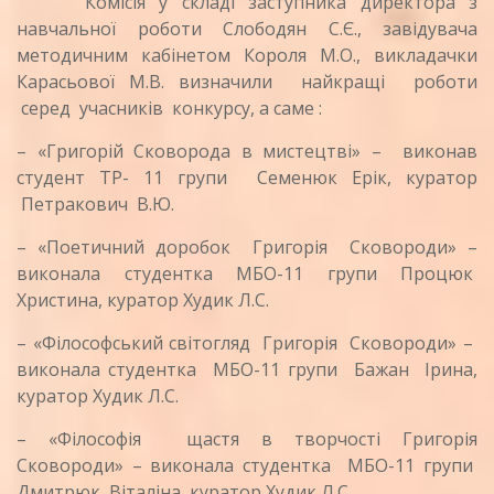
Комісія у складі заступника директора з
навчальної роботи Слободян С.Є., завідувача
методичним кабінетом Короля М.О., викладачки
Карасьової М.В. визначили найкращі роботи
серед учасників конкурсу, а саме :
– «Григорій Сковорода в мистецтві» – виконав
студент ТР- 11 групи Семенюк Ерік, куратор
Петракович В.Ю.
– «Поетичний доробок Григорія Сковороди» –
виконала студентка МБО-11 групи Процюк
Христина, куратор Худик Л.С.
– «Філософський світогляд Григорія Сковороди» –
виконала студентка МБО-11 групи Бажан Ірина,
куратор Худик Л.С.
– «Філософія щастя в творчості Григорія
Сковороди» – виконала студентка МБО-11 групи
Дмитрюк Віталіна, куратор Худик Л.С.