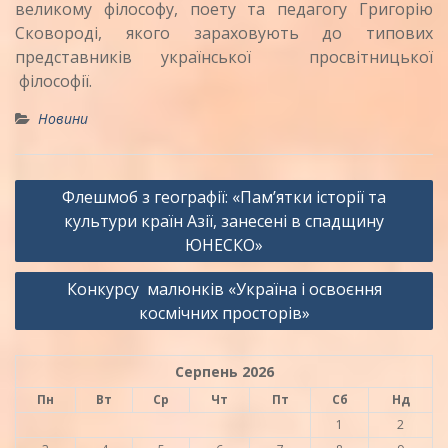
великому філософу, поету та педагогу Григорію
Сковороді, якого зараховують до типових
представників української просвітницької
філософії.
Новини
Навігація
Флешмоб з географії: «Пам’ятки історії та
записів
культури країн Азії, занесені в спадщину
ЮНЕСКО»
Конкурсу малюнків «Україна і освоєння
космічних просторів»
Серпень 2026
Пн
Вт
Ср
Чт
Пт
Сб
Нд
1
2