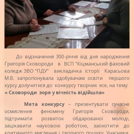
До відзначення 300-річчя від дня народження
Григорія Сковороди в ВСП “Кіцманський фаховий
коледж ЗВО “ПДУ” викладачка історії Карасьова
М.В. запропонувала здобувачам освіти першого
курсу долучитися до конкурсу творчих есе, на тему:
« Сковороди зоря у вічність відійшла»
Мета конкурсу
– презентувати сучасне
осмислення феномену Григорія Сковороди,
підтримати розвиток обдарованої молоді,
зацікавити науковою роботою, заохотити до
критичного мислення і творчого пошуку. Учасники,