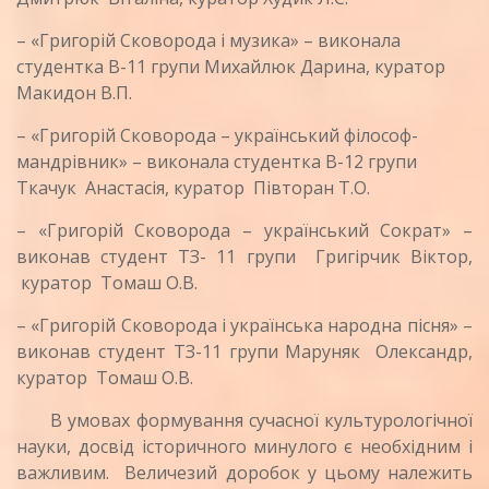
– «Григорій Сковорода і музика» – виконала
студентка В-11 групи Михайлюк Дарина, куратор
Макидон В.П.
– «Григорій Сковорода – український філософ-
мандрівник» – виконала студентка В-12 групи
Ткачук Анастасія, куратор Півторан Т.О.
– «Григорій Сковорода – український Сократ» –
виконав студент ТЗ- 11 групи Григірчик Віктор,
куратор Томаш О.В.
– «Григорій Сковорода і українська народна пісня» –
виконав студент ТЗ-11 групи Маруняк Олександр,
куратор Томаш О.В.
В умовах формування сучасної культурологічної
науки, досвід історичного минулого є необхідним і
важливим. Величезий доробок у цьому належить