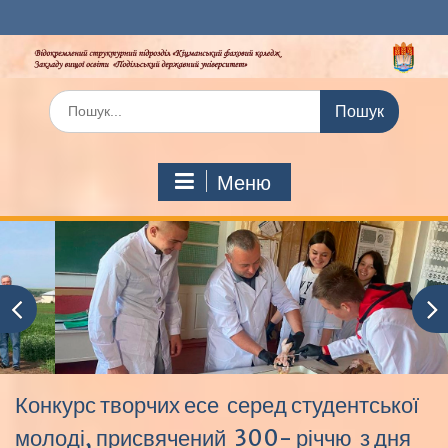
Перейти
до
вмісту
Шукати:
Меню
Конкурс творчих есе серед студентської
молоді, присвячений 300- річчю з дня