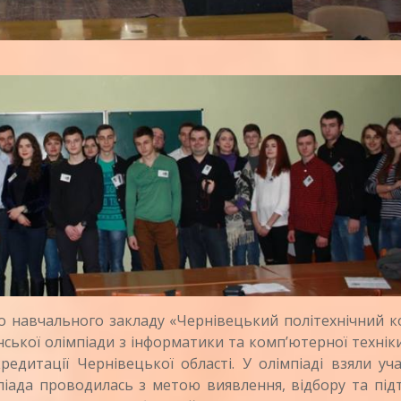
навчального закладу «Чернівецький політехнічний к
нської олімпіади з інформатики та комп’ютерної технік
редитації Чернівецької області. У олімпіаді взяли уч
мпіада проводилась з метою виявлення, відбору та пі