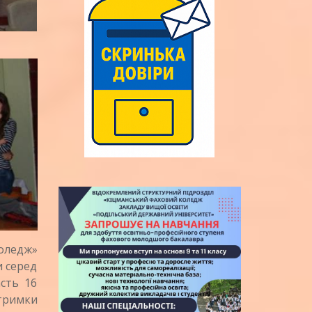
оледж»
и серед
асть 16
дтримки