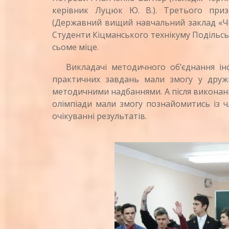
керівник Луцюк Ю. В.). Третього приз
(Державний вищий навчальний заклад «Чер
Студенти Кіцманського технікуму Подільс
сьоме міце.
Викладачі методичного об’єднання інф
практичних завдань мали змогу у дружн
методичними надбаннями. А після виконанн
олімпіади мали змогу познайомитись із ч
очікуванні результатів.