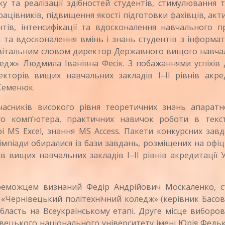
у та реалізації здібностей студентів, стимулювання 
ацівників, підвищення якості підготовки фахівців, акти
нтів, інтенсифікації та вдосконалення навчального п
 та вдосконалення вмінь і знань студентів з інформа
у вітальним словом директор Державного вищого навч
едж» Людмила Іванівна Фесік. З побажаннями успіхів 
кторів вищих навчальних закладів І–ІІ рівнів акред
Семенюк.
сників високого рівня теоретичних знань апаратн
го комп’ютера, практичних навичок роботи в текс
 MS Excel, знання MS Access. Пакети конкурсних зав
імпіади обиралися із бази завдань, розміщених на офі
ів вищих навчальних закладів І–ІІ рівнів акредитації 
еможцем визнаний Федір Андрійович Москаленко, с
Чернівецький політехнічний коледж» (керівник Басов
область на Всеукраїнському етапі. Друге місце виборо
ецького національного університету імені Юрія Федь