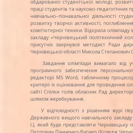
обдарованої студентської молоді, розвитк
праці студентів та науково-педагогічних пр
навчально–пізнавальної діяльності студе
розвитку творчої активності, поглиблення
комп’ютерної техніки. Відкрила олімпіад
закладу «Чернівецький політехнічний кол
присутніх звернувся методист Ради дире
Чернівецької області Микола Степанович 
Завдання олімпіади вимагало від уча
програмного забезпечення персонально
редакторі MS Word, табличному процесорі
критерії їх оцінювання для проведення ол
сайті Спілки голів обласних Рад директор
шляхом жеребкування.
У відповідності з рішенням журі пер
Державного вищого навчального закладу «
І.), який буде представляти Чернівецьку 
Петрович Панченко-Вагнер (Коледж Чернів