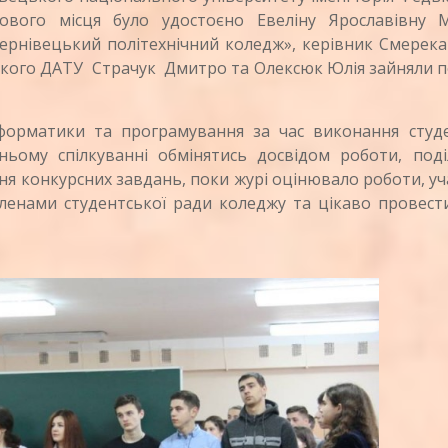
ового місця було удостоєно Евеліну Ярославівну 
нівецький політехнічний коледж», керівник Смерека 
ького ДАТУ Страчук Дмитро та Олексюк Юлія зайняли 
орматики та програмування за час виконання студ
ьому спілкуванні обмінятись досвідом роботи, поді
я конкурсних завдань, поки журі оцінювало роботи, у
ленами студентської ради коледжу та цікаво провест