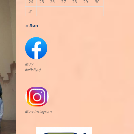
24
25
26
27
28
29
30
31
« Лип
Ми у
фейсбуці
Ми в Instagram