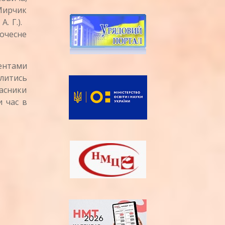
Мирчик
А. Г.).
почесне
ентами
литись
часники
и час в