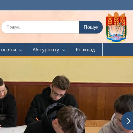
Шукати:
 освіти
Абітурієнту
Розклад