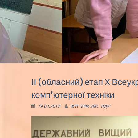
ІІ (обласний) етап Х Всеук
комп’ютерної техніки
19.03.2017
ВСП "КФК ЗВО "ПДУ"