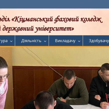
тура
Діяльність
Викладачу
Здобувачу