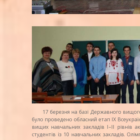
17 березня на базі Державного вищого 
було проведено обласний етап ІХ Всеукраї
вищих навчальних закладів І–ІІ рівнів ак
студентів із 10 навчальних закладів. Олі