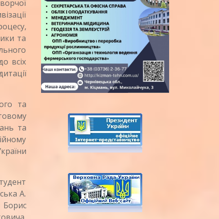
творчої
візації
роцесу,
тики та
ального
до всіх
итації
ого та
товому
дань та
ційному
України
тудент
ська А.
в Борис
ковича,