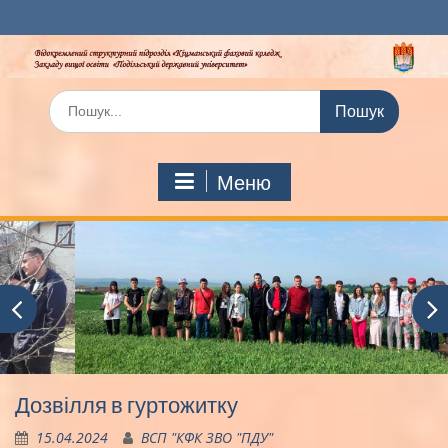
Перейти
до
вмісту
Шукати:
Меню
Дозвілля в гуртожитку
15.04.2024
ВСП "КФК ЗВО "ПДУ"