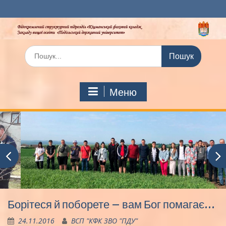
Перейти
до
вмісту
Шукати:
Меню
Борітеся й поборете – вам Бог помагає…
24.11.2016
ВСП "КФК ЗВО "ПДУ"