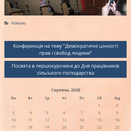
Новини
Навігація
Конференція на тему “Демократичні цінності
записів
прав і свобод людини”
Посвята в першокурсники до Дня працівників
сільського господарства
Серпень 2026
Пн
Вт
Ср
Чт
Пт
Сб
Нд
1
2
3
4
5
6
7
8
9
10
11
12
13
14
15
16
17
18
19
20
21
22
23