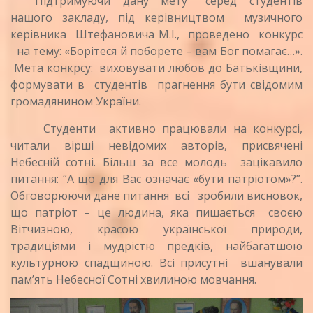
Підтримуючи дану мету серед студентів
нашого закладу, під керівництвом музичного
керівника Штефановича М.І., проведено конкурс
на тему: «Борітеся й поборете – вам Бог помагає…».
Мета конкрсу: виховувати любов до Батьківщини,
формувати в студентів прагнення бути свідомим
громадянином України.
Студенти активно працювали на конкурсі,
читали вірші невідомих авторів, присвячені
Небесній сотні. Більш за все молодь зацікавило
питання: “А що для Вас означає «бути патріотом»?”.
Обговорюючи дане питання всі зробили висновок,
що патріот – це людина, яка пишається своєю
Вітчизною, красою української природи,
традиціями і мудрістю предків, найбагатшою
культурною спадщиною. Всі присутні вшанували
пам’ять Небесної Сотні хвилиною мовчання.