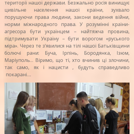
території нашої держави. Безжально росія винищує
цивільне населення нашої країни, зухвало
порушуючи права людини, закони ведення війни,
норми міжнародного права. У розумінні країни-
агресора бути українцем – найтяжча провина,
підтримувати Україну – бути ворогом «руського
міра». Через те з’явилися на тілі нашої Батьківщини
болючі рани: Буча, Ірпінь, Бородянка, Ізюм,
Маріуполь… Віримо, що ті, хто вчинив ці злочини,
так само, як і нацисти , будуть справедливо
покарані….