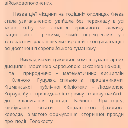
військовополонених.
Назва цієї місцини на тодішніх околицях Києва
стала узагальненою, увійшла без перекладу в усі
мови світу як символ кривавого злочину
нацистського режиму, який перекреслив усі
тогочасні моральні ідеали європейської цивілізації і
всі досягнення європейського гуманізму.
Викладачами циклової комісії гуманітарних
дисциплін Мар’яною Карасьовою, Оксаною Томаш,
та природничо – математичних дисциплін
Оленою Гуцуляк, спільно з працівниками
Кіцманської публічної бібліотеки – Людмилою
Корзун, було проведено історичну годину пам’яті
до вшанування трагедії Бабиного Яру серед
здобувачів освіти Кіцманського фахового
коледжу з метою формування історичної правди
про події Голокосту.