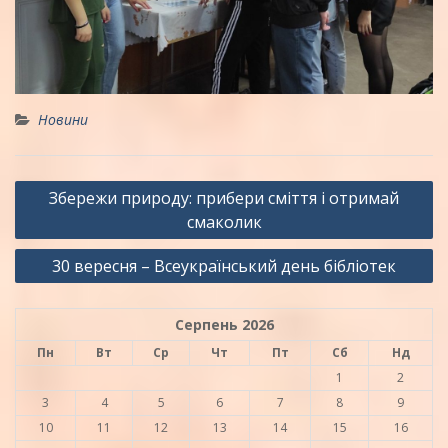
Новини
Навігація
Збережи природу: прибери сміття і отримай
записів
смаколик
30 вересня – Всеукраїнський день бібліотек
Серпень 2026
Пн
Вт
Ср
Чт
Пт
Сб
Нд
1
2
3
4
5
6
7
8
9
10
11
12
13
14
15
16