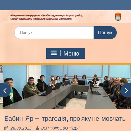
Перейти
до
вмісту
Шукати:
Меню
Бабин Яр – трагедія, про яку не мовчать
28.09.2023
ВСП "КФК ЗВО "ПДУ"