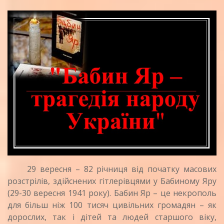
29 вересня – 82 річниця від початку масових
розстрілів, здійснених гітлерівцями у Бабиному Яру
(29-30 вересня 1941 року).
Бабин Яр – це некрополь
для більш ніж 100 тисяч цивільних громадян – як
дорослих, так і дітей та людей старшого віку,