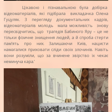
Цікавою і пізнавальною була добірка
відеоматеріалів, які підібрала викладачка Олена
Гуцуляк. З перегляду документальних кадрів,
відеоматеріалів молодь мала можливість знову
пересвідчитись, що трагедія Бабиного Яру – це не
тільки фізичне знищення людей, а й спроба стерти
пам’ять про них. Залишаючи Київ, нацисти
намагалися приховати сліди своїх злочинів. Навіть
вони розуміли, що за вчинене звірство їх чекає
неминуча кара.’