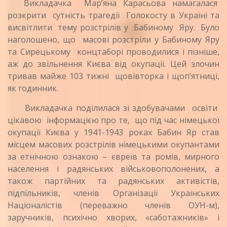
Викладачка Мар’яна Карасьова намагалася
розкрити сутність трагедії Голокосту в Україні та
висвітлити тему розстрілів у Бабиному Яру. Було
наголошено, що масові розстріли у Бабиному Яру
та Сирецькому концтаборі проводилися і пізніше,
аж до звільнення Києва від окупації. Цей злочин
тривав майже 103 тижні щовівторка і щоп’ятниці,
як годинник.
Викладачка поділилася зі здобувачами освіти
цікавою інформацією про те, що під час німецької
окупації Києва у 1941-1943 роках Бабин Яр став
місцем масових розстрілів німецькими окупантами
за етнічною ознакою – євреїв та ромів, мирного
населення і радянських військовополонених, а
також партійних та радянських активістів,
підпільників, членів Організації Українських
Націоналістів (переважно членів ОУН-м),
заручників, психічно хворих, «саботажників» і