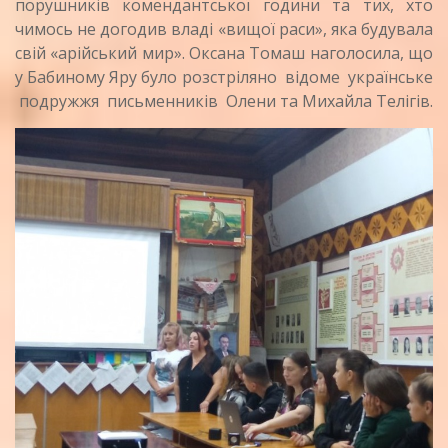
порушників комендантської години та тих, хто
чимось не догодив владі «вищої раси», яка будувала
свій «арійський мир». Оксана Томаш наголосила, що
у Бабиному Яру було розстріляно відоме українське
подружжя письменників Олени та Михайла Телігів.