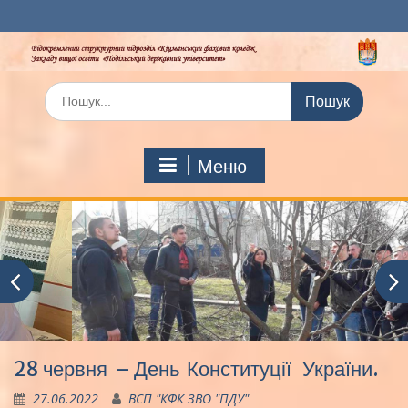
Перейти
до
вмісту
Шукати:
Меню
28 червня – День Конституції України.
27.06.2022
ВСП "КФК ЗВО "ПДУ"