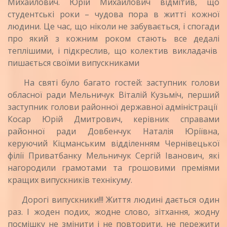
Михайлович. Юрій Михайлович відмітив, що
студентські роки – чудова пора в житті кожної
людини. Це час, що ніколи не забувається, і спогади
про який з кожним роком стають все дедалі
теплішими, і підкреслив, що колектив викладачів
пишається своїми випускниками
На святі було багато гостей: заступник голови
обласної ради Мельничук Віталій Кузьміч, перший
заступник голови районної державної адміністрації
Косар Юрій Дмитрович, керівник справами
районної ради Довбенчук Наталія Юріївна,
керуючий Кіцманським відділенням Чернівецької
філії Приватбанку Мельничук Сергій Іванович, які
нагородили грамотами та грошовими преміями
кращих випускників технікуму.
Дорогі випускники!!! Життя людині дається один
раз. І жоден подих, жодне слово, зітхання, жодну
посмішку не змінити і не повторити, не пережити