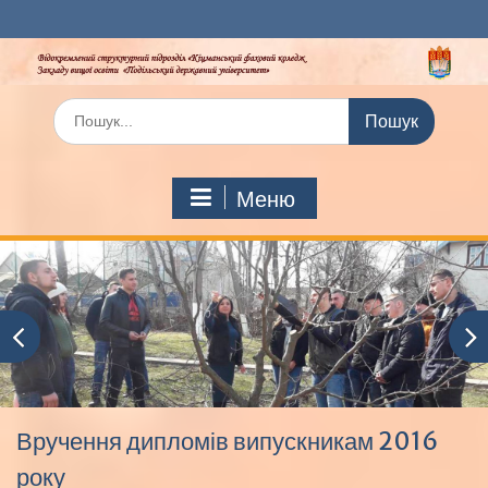
Перейти
до
вмісту
Шукати:
Меню
Вручення дипломів випускникам 2016
року