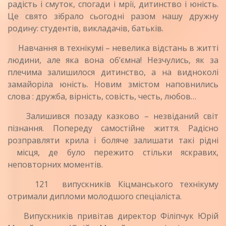
радість і смуток, спогади і мрії, дитинство і юність.
Це свято зібрало сьогодні разом нашу дружну
родину: студентів, викладачів, батьків.
Навчання в технікумі – невелика відстань в житті
людини, але яка вона об’ємна! Незчулись, як за
плечима залишилося дитинство, а на видноколі
замайоріла юність. Новим змістом наповнились
слова : дружба, вірність, совість, честь, любов…
Залишився позаду казково – незвіданий світ
пізнання. Попереду самостійне життя. Радісно
розправляти крила і боляче залишати такі рідні
місця, де було пережито стільки яскравих,
неповторних моментів.
121 випускників Кіцманського технікуму
отримали дипломи молодшого спеціаліста.
Випускників привітав директор Філіпчук Юрій