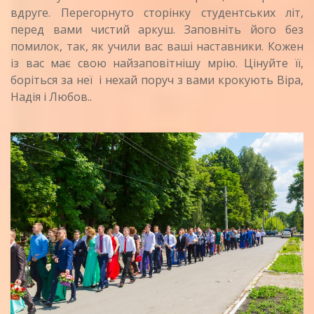
вдруге. Перегорнуто сторінку студентських літ,
перед вами чистий аркуш. Заповніть його без
помилок, так, як учили вас ваші наставники. Кожен
із вас має свою найзаповітнішу мрію. Цінуйте її,
боріться за неї і нехай поруч з вами крокують Віра,
Надія і Любов..