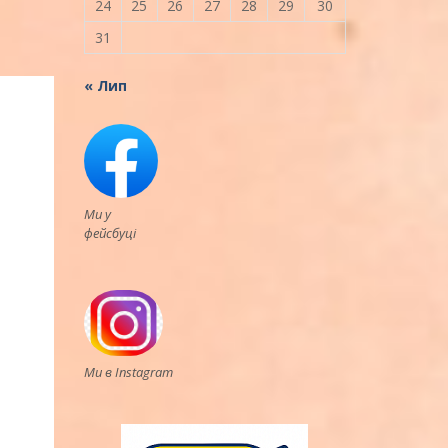
24
25
26
27
28
29
30
31
« Лип
Ми у
фейсбуці
Ми в Instagram