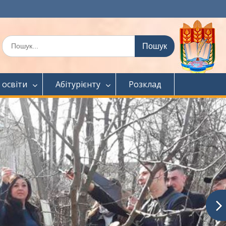
Шукати:
 освіти
Абітурієнту
Розклад