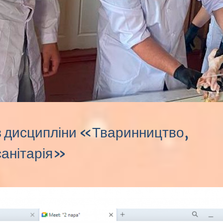
з дисципліни «Тваринництво,
санітарія»