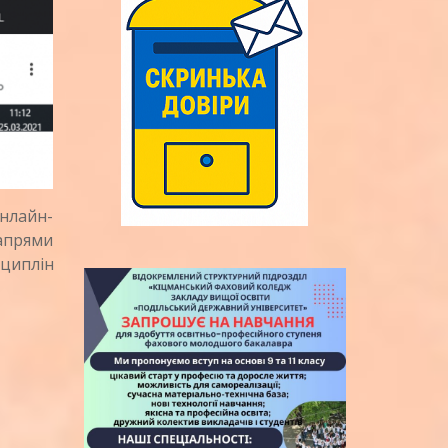
нлайн-
Напрями
циплін