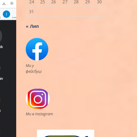
24
25
26
27
28
29
30
31
« Лип
Ми у
фейсбуці
Ми в Instagram