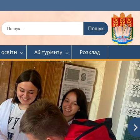
Шукати:
 освіти
Абітурієнту
Розклад