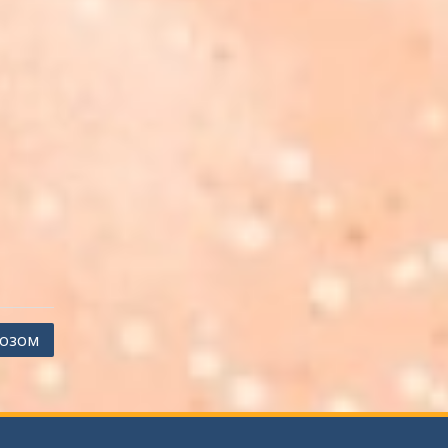
ьозом