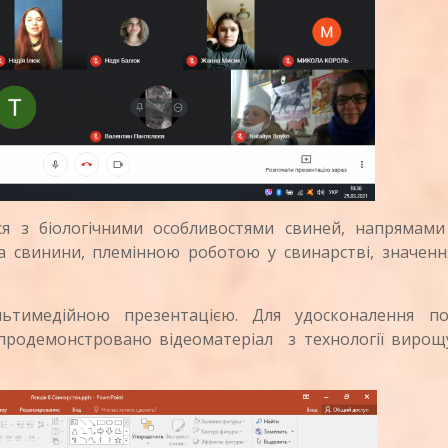
біологічними особливостями свиней, напрямами 
а свинини, племінною роботою у свинарстві, значення
льтимедійною презентацією. Для удосконалення по
 продемонстровано відеоматеріал з технології вирощ