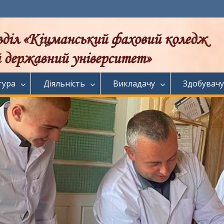
тура
Діяльність
Викладачу
Здобувачу