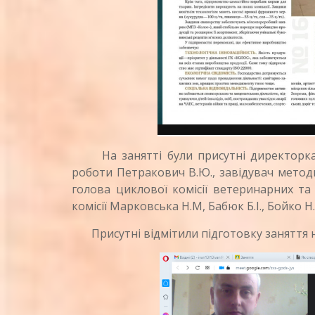
На занятті були присутні директорка к
роботи Петракович В.Ю., завідувач методк
голова циклової комісії ветеринарних та
комісії Марковська Н.М, Бабюк Б.І., Бойко Н
Присутні відмітили підготовку заняття н