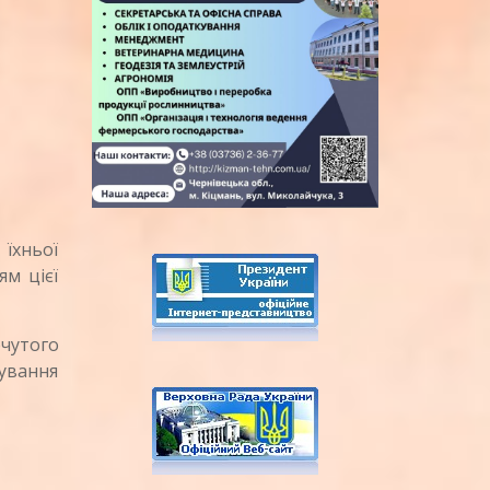
їхньої
м цієї
чутого
ування