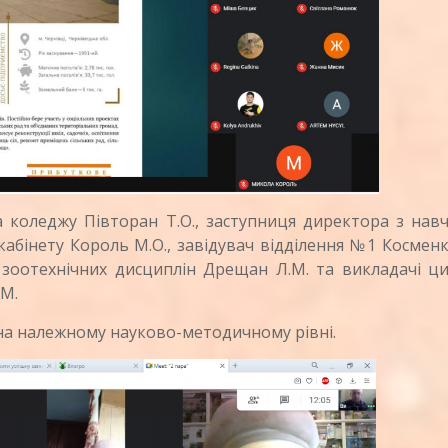
оледжу Півторан Т.О., заступниця директора з навч
абінету Король М.О., завідувач відділення №1 Косменк
 зоотехнічних дисциплін Дрещан Л.М. та викладачі ц
.М.
а належному науково-методичному рівні.