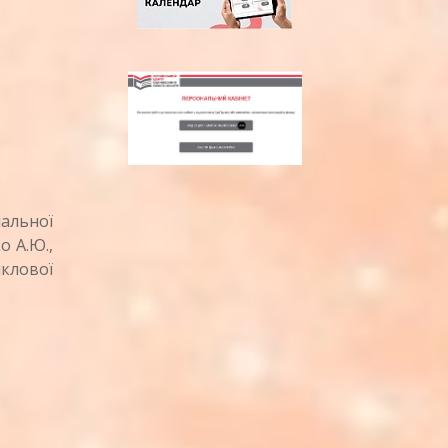
альної
о А.Ю.,
иклової