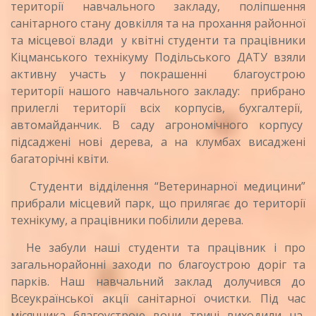
території навчального закладу, поліпшення
санітарного стану довкілля та на прохання районної
та місцевої влади у квітні студенти та працівники
Кіцманського технікуму Подільського ДАТУ взяли
активну участь у покрашенні благоустрою
території нашого навчального закладу: прибрано
прилеглі території всіх корпусів, бухгалтерії,
автомайданчик. В саду агрономічного корпусу
підсаджені нові дерева, а на клумбах висаджені
багаторічні квіти.
Студенти відділення “Ветеринарної медицини”
прибрали місцевий парк, що прилягає до території
технікуму, а працівники побілили дерева.
Не забули наші студенти та працівник і про
загальнорайонні заходи по благоустрою доріг та
парків. Наш навчальний заклад долучився до
Всеукраїнської акції санітарної очистки. Під час
місячника благоустрою вони тричі виходили на