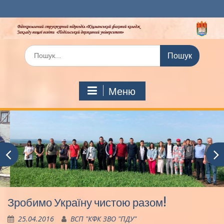
Перейти
до
вмісту
Шукати:
Меню
Зробимо Україну чистою разом!
25.04.2016
ВСП "КФК ЗВО "ПДУ"