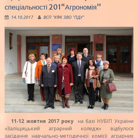
спеціальності 201“Агрономія”
14.10.2017
ВСП "КФК ЗВО "ПДУ"
11-12 жовтня 2017 року
на базі НУБІП України
«Заліщицький аграрний коледж» відбулося
засідання навчально-методичної комісії аграрних