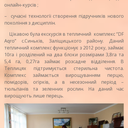
онлайн-курсів ;
– сучасні технології створення підручників нового
покоління з дисциплін.
Цікавою була екскурсія в тепличний комплекс “DF
Aqro” с.Синьків, Заліщицького району. Даний
тепличний комплекс функціонує з 2012 року, займає
10га і розділений на два блоки розмірами 3,8га та
5,4 га, 0,27га займає розсадне відділення. В
Теплицях підтримується стерильна чистота.
Комплекс займається вирощуванням перцю,
помідорів, огірків, а в несезонний період –
тюльпанів та зеленних рослин. На даний час
вирощують лише перець.