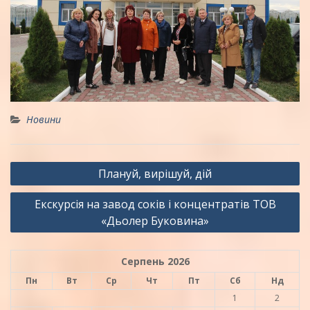
Новини
Навігація
Плануй, вирішуй, дій
записів
Екскурсія на завод соків і концентратів ТОВ
«Дьолер Буковина»
Серпень 2026
Пн
Вт
Ср
Чт
Пт
Сб
Нд
1
2