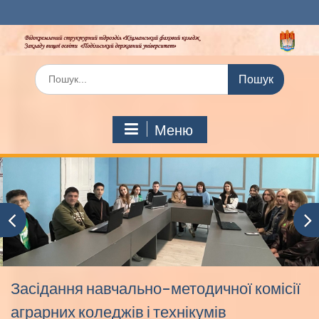
Перейти
до
вмісту
Шукати:
Меню
Засідання навчально-методичної комісії
аграрних коледжів і технікумів