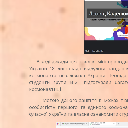
В ході декади циклової комісії природни
України 18 листопада відбулося засідан
космонавта незалежної України Леоніда
студенти групи В-21 підготували бага
космонавтиці.
Метою даного заняття в межах пізнав
особистість першого та єдиного космона
сучасної України та власне ознайомити сту