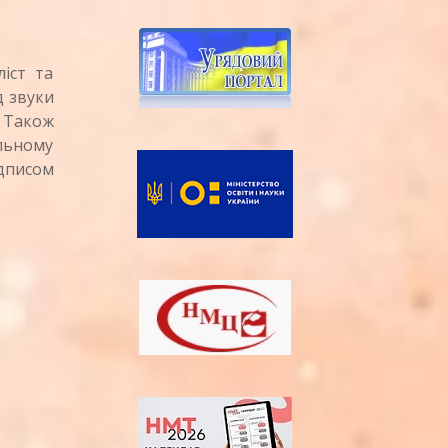
іст та
д звуки
 Також
альному
ідписом