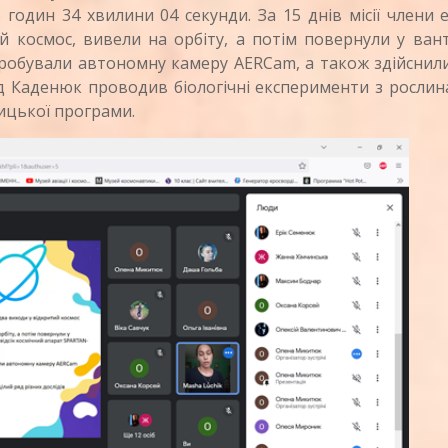
 годин 34 хвилини 04 секунди. За 15 днів місії члени 
й космос, вивели на орбіту, а потім повернули у ва
пробували автономну камеру AERCam, а також здійснил
нід Каденюк проводив біологічні експерименти з росли
ицької програми.