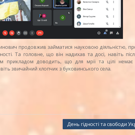
инович продовжив займатися науковою діяльністю, пр
ності. Та головне, що він надихав та досі, навіть післ
оїм прикладом доводить, що для мрії та цілі немає 
іть звичайний хлопчик з буковинського села.
День гідності та свободи Ук