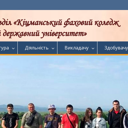
тура
Діяльність
Викладачу
Здобувачу