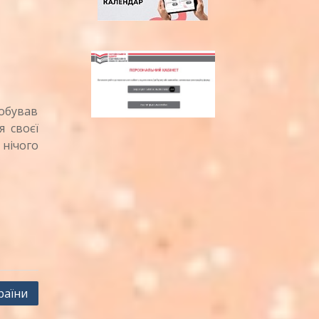
обував
я своєї
нічого
раїни