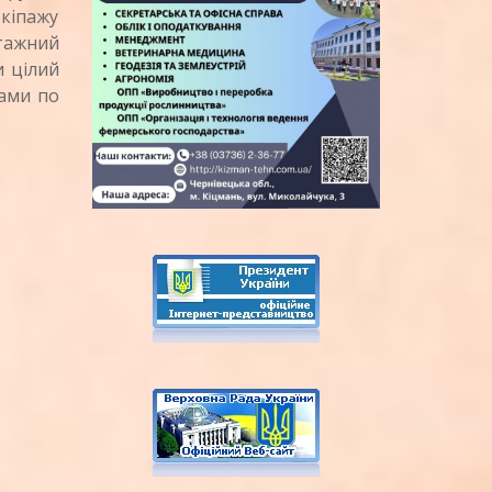
екіпажу
нтажний
и цілий
нами по