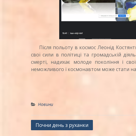
Після польоту в космос Леонід Костянт
свої сили в політиці та громадській діяль
смерті, надихає молоде покоління і св
неможливого і космонавтом може стати нав
Новини
Навігація
Почни день з руханки
записів