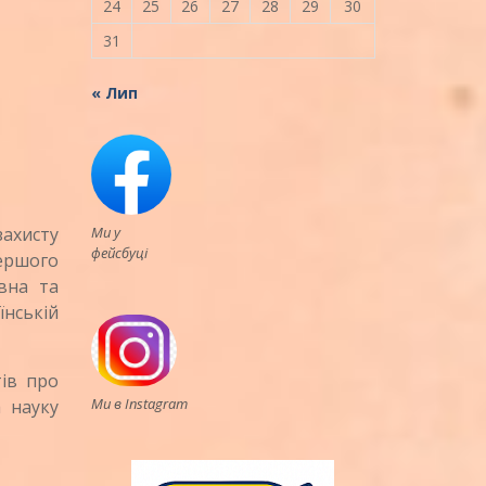
24
25
26
27
28
29
30
31
« Лип
Ми у
захисту
фейсбуці
ершого
вна та
нській
ів про
Ми в Instagram
 науку