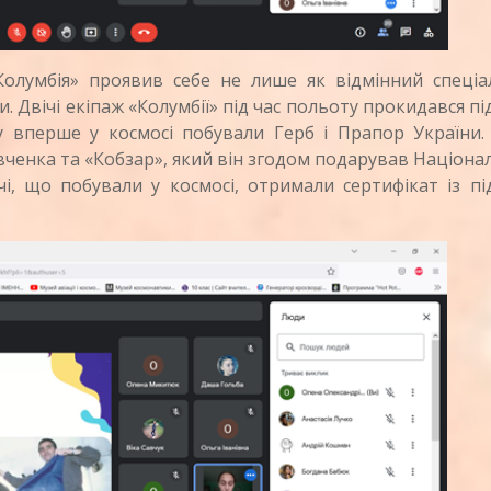
мбія» проявив себе не лише як відмінний спеціал
и. Двічі екіпаж «Колумбії» під час польоту прокидався пі
у вперше у космосі побували Герб і Прапор України.
ченка та «Кобзар», який він згодом подарував Націон
і, що побували у космосі, отримали сертифікат із п