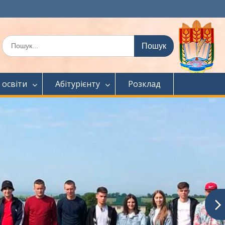
Шукати:
 освіти
Абітурієнту
Розклад