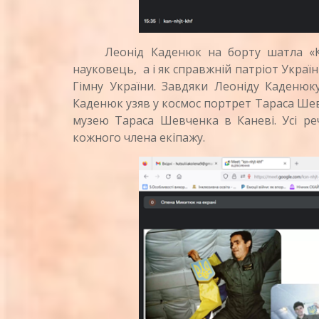
Леонід Каденюк на борту шатла «Колу
науковець, а і як справжній патріот Україн
Гімну України. Завдяки Леоніду Каденюк
Каденюк узяв у космос портрет Тараса Шев
музею Тараса Шевченка в Каневі. Усі реч
кожного члена екіпажу.