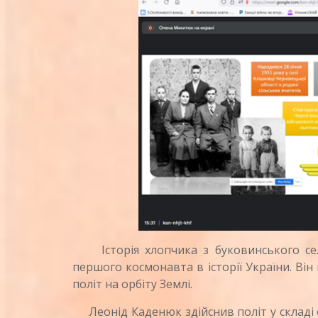
Історія хлопчика з буковинського села,
першого космонавта в історії України. Ві
політ на орбіту Землі.
Леонід Каденюк здійснив політ у складі е