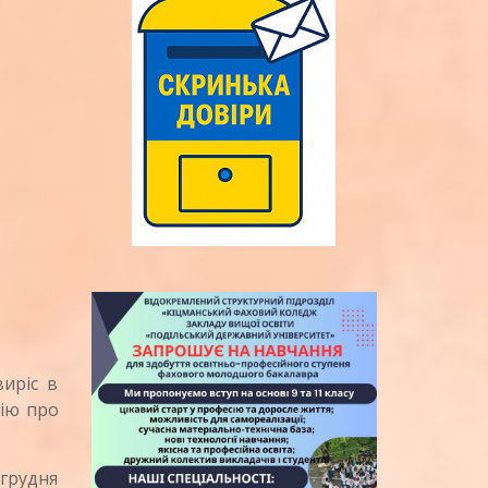
иріс в
рію про
 грудня