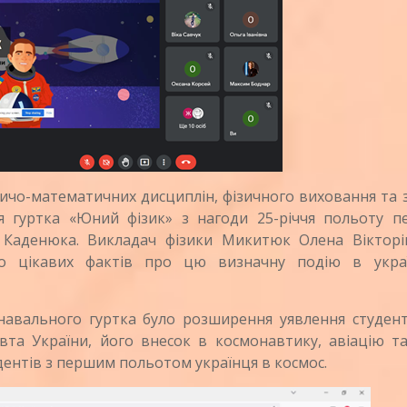
чо-математичних дисциплін, фізичного виховання та 
ня гуртка «Юний фізик»
з нагоди 25-річчя польоту п
 Каденюка. Викладач фізики Микитюк Олена Вікторі
то цікавих фактів про цю визначну подію в украї
ального гуртка було розширення уявлення студент
вта України, його внесок в космонавтику, авіацію та
дентів з першим польотом українця в космос.