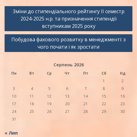
Навігація
Зміни до стипендіального рейтингу ІІ семестр
записів
2024-2025 н.р. та призначення стипендії
вступникам 2025 року
Побудова фахового розвитку в менеджменті: з
чого почати і як зростати
Серпень 2026
Пн
Вт
Ср
Чт
Пт
Сб
Нд
1
2
3
4
5
6
7
8
9
10
11
12
13
14
15
16
17
18
19
20
21
22
23
24
25
26
27
28
29
30
31
« Лип