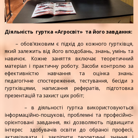
Діяльність гуртка «Агросвіт» та його завдання:
– обов’язковим є
підхід до кожного гуртківця,
який залежить від його вподобань, знань, умінь та
навичок. Кожне заняття включає теоретичний
матеріал і практичну роботу. Засоби контролю за
ефективністю навчання та оцінка знань:
педагогічне спостереження, тестування, бесіди з
гуртківцями, написання рефератів, підготовка
презентацій та захист цих робіт;
– в діяльності гуртка використовуються
інформаційно-пошукові, проблемні та професійно-
орієнтовані завдання, які дозволяють підвищити
інтерес здобувачів освіти до обраної професії,
активізувати і закріпити теоретичні знання і