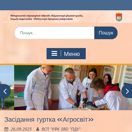
Перейти
до
вмісту
Шукати:
Меню
Засідання гуртка «Агросвіт»
26.09.2025
ВСП "КФК ЗВО "ПДУ"