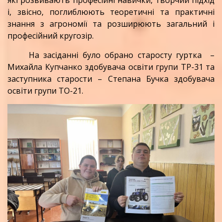
які розвивають професійні навички, творчий підхід
і, звісно, поглиблюють теоретичні та практичні
знання з агрономії та розширюють загальний і
професійний кругозір.
На засіданні було обрано старосту гуртка –
Михайла Купчанко здобувача освіти групи ТР-31 та
заступника старости – Степана Бучка здобувача
освіти групи ТО-21.