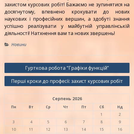
захистом курсових робіт! Бажаємо не зупинятися на
досягнутому, впевнено крокувати до нових
наукових і професійних вершин, а здобуті знання
успішно реалізувати у майбутній управлінській
діяльності! Натхнення вам та нових звершень!
Новини
Навігація
Гурткова робота “Графіки функцій”
записів
Перші кроки до професії: захист курсових робіт
Серпень 2026
Пн
Вт
Ср
Чт
Пт
Сб
Нд
1
2
3
4
5
6
7
8
9
10
11
12
13
14
15
16