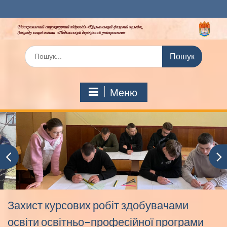
Перейти
до
вмісту
Шукати:
Меню
Захист курсових робіт здобувачами
освіти освітньо-професійної програми