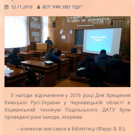
12.11.2016
ВСП "КФК ЗВО "ПДУ"
З нагоди відзначення у 2016 році Дня Хрещення
Київської Русі-України у Чернівецькій області в
Кіцманський технікум Подільського ДАТУ були
проведені різні заходи, зокрема:
– книжкові виставки в бібліотеці (Фарус В. В.);