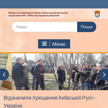
Перейти
до
вмісту
Шукати:
Меню
Відзначили Хрещення Київської Русі-
України