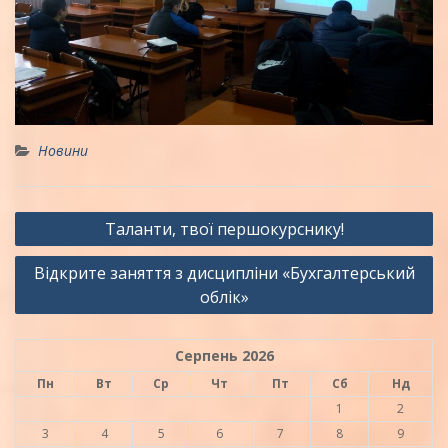
Новини
Навігація
Таланти, твої першокурснику!
записів
Відкрите заняття з дисципліни «Бухгалтерський
облік»
Серпень 2026
Пн
Вт
Ср
Чт
Пт
Сб
Нд
1
2
3
4
5
6
7
8
9