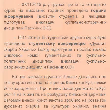
– 07.11.2016 р. у групах третіх та четвертих
курсів на виховних годинах проведено
години
інформування
(виступи студентів з лекціями
підготував викладач суспільно-історичних
дисциплін Пасічник О.О.).
– 10.11.2016 р. із студентами другого курсу було
проведено
студентську конференцію
«Духовні
скарби України» (захід підготував і провів: голова
циклової комісії гуманітарних та суспільно-
політичних дисциплін, викладач суспільно-
історичних дисциплін Пасічник О.О.).
На цих заходах студенти більше дізнались про
появу християнства на теренах Київської Русі, шляхи
його зародження. Про вплив нової для жителів Русі
релігії на їх життя, на розбудову Київської держави.
Вагомий внесок християнство зробило на розвиток
духовних скарбів та культури України, значна