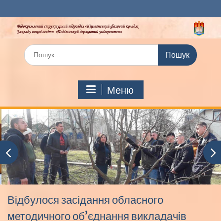
Перейти
до
вмісту
Шукати:
Меню
Відбулося засідання обласного
методичного об’єднання викладачів