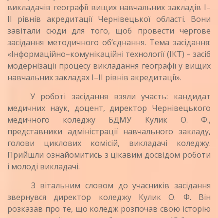
викладачів географії вищих навчальних закладів І–
ІІ рівнів акредитації Чернівецької області. Вони
завітали сюди для того, щоб провести чергове
засідання методичного об’єднання. Тема засідання:
«Інформаційно–комунікаційні технології (ІКТ) – засіб
модернізації процесу викладання географії у вищих
навчальних закладах І–ІІ рівнів акредитації».
У роботі засідання взяли участь: кандидат
медичних наук, доцент, директор Чернівецького
медичного коледжу БДМУ Кулик О. Ф.,
представники адміністрації навчального закладу,
голови циклових комісій, викладачі коледжу.
Прийшли ознайомитись з цікавим досвідом роботи
і молоді викладачі.
З вітальним словом до учасників засідання
звернувся директор коледжу Кулик О. Ф. Він
розказав про те, що коледж розпочав свою історію