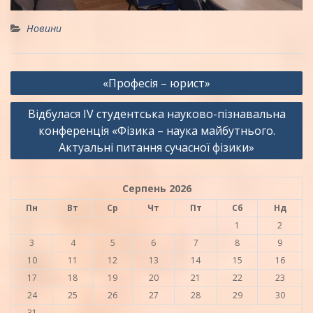
Новини
Навігація
«Професія – юрист»
записів
Відбулася IV студентська науково-пізнавальна
конференція «Фізика – наука майбутнього.
Актуальні питання сучасної фізики»
Серпень 2026
Пн
Вт
Ср
Чт
Пт
Сб
Нд
1
2
3
4
5
6
7
8
9
10
11
12
13
14
15
16
17
18
19
20
21
22
23
24
25
26
27
28
29
30
31