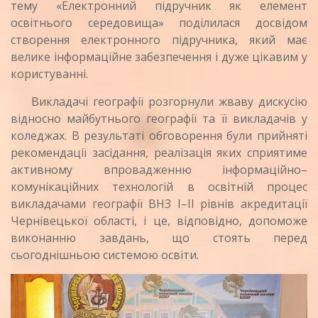
тему «Електронний підручник як елемент
освітнього середовища» поділилася досвідом
створення електронного підручника, який має
велике інформаційне забезпечення і дуже цікавим у
користуванні.
Викладачі географії розгорнули жваву дискусію
відносно майбутнього географії та її викладачів у
коледжах. В результаті обговорення були прийняті
рекомендації засідання, реалізація яких сприятиме
активному впровадженню інформаційно–
комунікаційних технологій в освітній процес
викладачами географії ВНЗ І–ІІ рівнів акредитації
Чернівецької області, і це, відповідно, допоможе
виконанню завдань, що стоять перед
сьогоднішньою системою освіти.