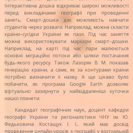
Інтерактивна дошка відкриває широкі можливості
перед викладачами географії при проведенні
занять. Смарт-дошка дає можливість навчати
студентів через розваги. Наприклад, можна скласти
країни–сусідки України як пазл. Під час заняття
можна використовувати маркери смарт–дошки.
Наприклад, на карті під час пари малюються
основні міграційні потоки або шляхи постачання
будь-якого ресурсу. Також Лазоряк В. М. показав
генерацію країни, а саме, як за контурами країни
потрібно визначити її назву. А ще цікаво було
побачити, як програма Googlе Earth дозволяє
віртуально зазирнути у найвіддаленіші куточки
нашої планети.
Кандидат географічних наук, доцент кафедри
географії України та регіоналістики ЧНУ ім. Ю.
Федьковича Костащук І. І., який має досвід
проведення онлайн-уроків з географії у віртуальній