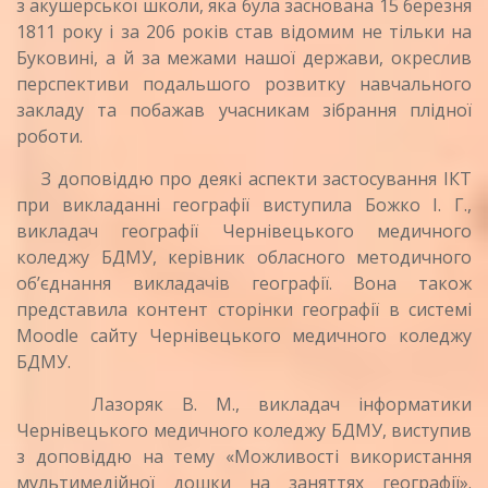
з акушерської школи, яка була заснована 15 березня
1811 року і за 206 років став відомим не тільки на
Буковині, а й за межами нашої держави, окреслив
перспективи подальшого розвитку навчального
закладу та побажав учасникам зібрання плідної
роботи.
З доповіддю про деякі аспекти застосування ІКТ
при викладанні географії виступила Божко І. Г.,
викладач географії Чернівецького медичного
коледжу БДМУ, керівник обласного методичного
об’єднання викладачів географії. Вона також
представила контент сторінки географії в системі
Moodle сайту Чернівецького медичного коледжу
БДМУ.
Лазоряк В. М., викладач інформатики
Чернівецького медичного коледжу БДМУ, виступив
з доповіддю на тему «Можливості використання
мультимедійної дошки на заняттях географії».