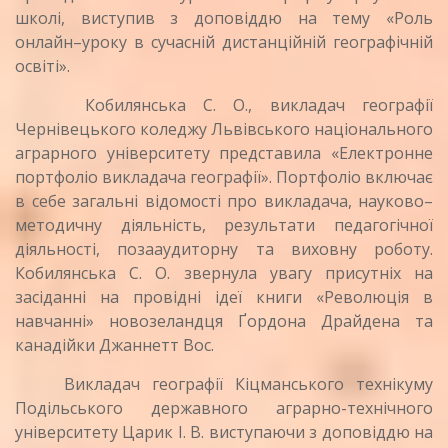
школі, виступив з доповіддю на тему «Роль
онлайн–уроку в сучасній дистанційній географічній
освіті».
Кобилянська С. О., викладач географії
Чернівецького коледжу Львівського національного
аграрного університету представила «Електронне
портфоліо викладача географії». Портфоліо включає
в себе загальні відомості про викладача, науково–
методичну діяльність, результати педагогічної
діяльності, позааудиторну та виховну роботу.
Кобилянська С. О. звернула увагу присутніх на
засіданні на провідні ідеї книги «Революція в
навчанні» новозеландця Ґордона Драйдена та
канадійки Джаннетт Вос.
Викладач географії Кіцманського технікуму
Подільського державного аграрно-технічного
університету Царик І. В. виступаючи з доповіддю на