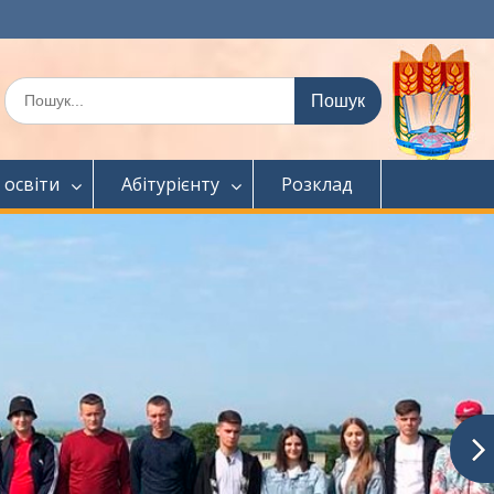
Шукати:
 освіти
Абітурієнту
Розклад