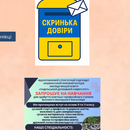
нівці