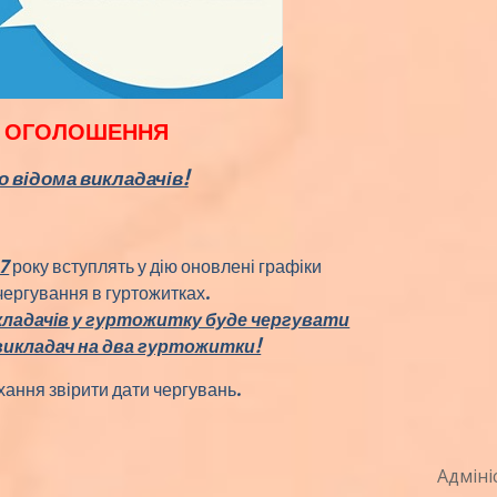
ОГОЛОШЕННЯ
о відома викладачів!
7
року вступлять у дію оновлені графіки
чергування в гуртожитках.
кладачів у гуртожитку буде чергувати
викладач на два гуртожитки!
ання звірити дати чергувань.
Адміні