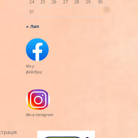
24
25
26
27
28
29
30
31
« Лип
Ми у
фейсбуці
Ми в Instagram
страція