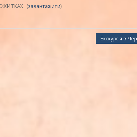
ТОЖИТКАХ (
завантажити
)
Екскурсія в Чер