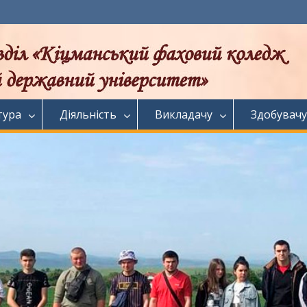
тура
Діяльність
Викладачу
Здобувачу