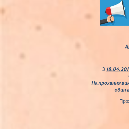
Д
З
18.04.201
На прохання ви
один 
Прох