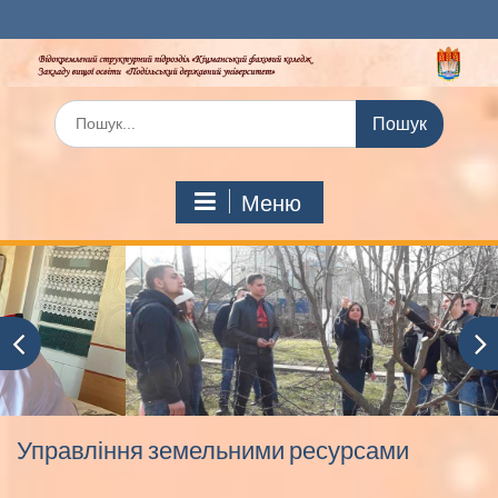
Перейти
до
вмісту
Шукати:
Меню
Управління земельними ресурсами