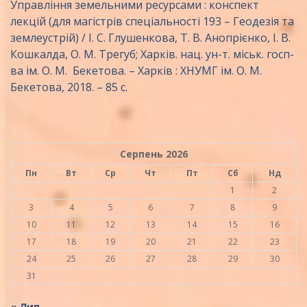
Управління земельними ресурсами : конспект
лекцій (для магістрів спеціальності 193 – Геодезія та
землеустрій) / І. С. Глушенкова, Т. В. Анопрієнко, І. В.
Кошкалда, О. М. Трегуб; Харків. нац. ун-т. міськ. госп-
ва ім. О. М. Бекетова. – Харків : ХНУМГ ім. О. М.
Бекетова, 2018. – 85 с.
Серпень 2026
Пн
Вт
Ср
Чт
Пт
Сб
Нд
1
2
3
4
5
6
7
8
9
10
11
12
13
14
15
16
17
18
19
20
21
22
23
24
25
26
27
28
29
30
31
« Лип