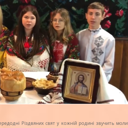
едодні Різдвяних свят у кожній родині звучить моли