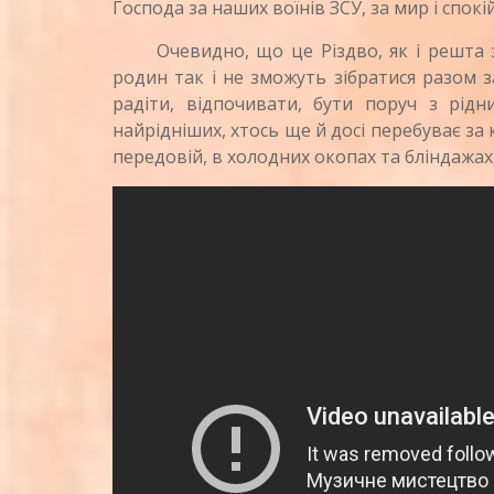
Господа за наших воїнів ЗСУ, за мир і спокій
Очевидно, що це Різдво, як і решта зи
родин так і не зможуть зібратися разом з
радіти, відпочивати, бути поруч з рід
найрідніших, хтось ще й досі перебуває за 
передовій, в холодних окопах та бліндажах,