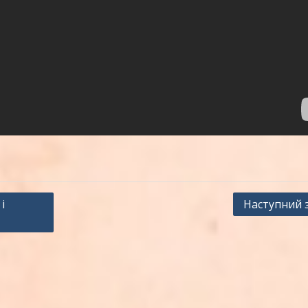
і
Наступний 