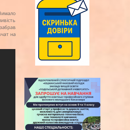
Чимало
ливість
забрав
вчат на