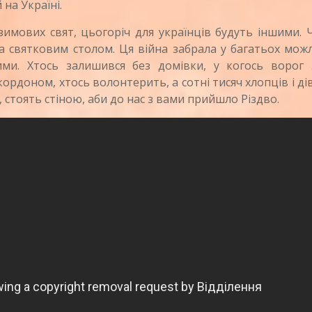
 на Україні.
мових свят, цьогоріч для українців будуть іншими. 
а святковим столом. Ця війна забрала у багатьох мож
ними. Хтось залишився без домівки, у когось ворог 
кордоном, хтось волонтерить, а сотні тисяч хлопців і ді
 стоять стіною, аби до нас з вами прийшло Різдво.