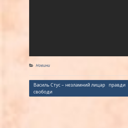
Новини
Навігація
Василь Стус – незламний лицар правди 
свободи
записів