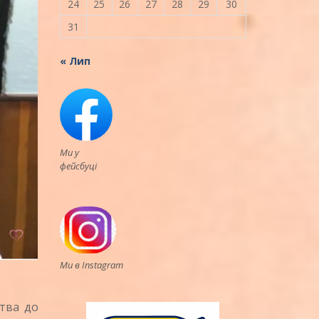
24
25
26
27
28
29
30
31
« Лип
Ми у
фейсбуці
Ми в Instagram
тва до