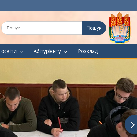
Шукати:
 освіти
Абітурієнту
Розклад