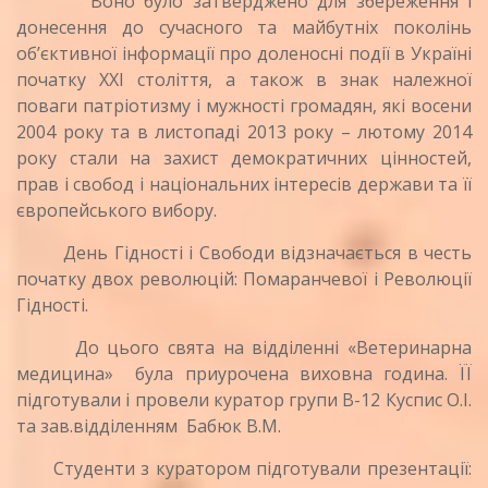
Воно було затверджено для збереження і
донесення до сучасного та майбутніх поколінь
об’єктивної інформації про доленосні події в Україні
початку ХХІ століття, а також в знак належної
поваги патріотизму і мужності громадян, які восени
2004 року та в листопаді 2013 року – лютому 2014
року стали на захист демократичних цінностей,
прав і свобод і національних інтересів держави та її
європейського вибору.
День Гідності і Свободи відзначається в честь
початку двох революцій: Помаранчевої і Революції
Гідності.
До цього свята на відділенні «Ветеринарна
медицина» була приурочена виховна година. ЇЇ
підготували і провели куратор групи В-12 Куспис О.І.
та зав.відділенням Бабюк В.М.
Студенти з куратором підготували презентації: