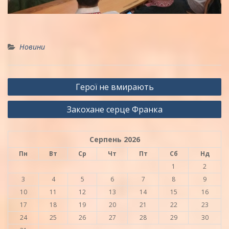
Новини
Навігація
Герої не вмирають
записів
Закохане серце Франка
Серпень 2026
Пн
Вт
Ср
Чт
Пт
Сб
Нд
1
2
3
4
5
6
7
8
9
10
11
12
13
14
15
16
17
18
19
20
21
22
23
24
25
26
27
28
29
30