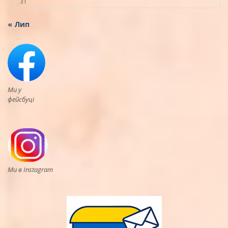
31
« Лип
Ми у
фейсбуці
Ми в Instagram