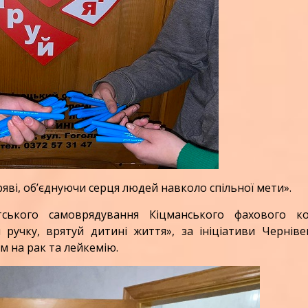
яві, об’єднуючи серця людей навколо спільної мети».
ського самоврядування Кіцманського фахового ко
ручку, врятуй дитині життя», за ініціативи Черніве
м на рак та лейкемію.