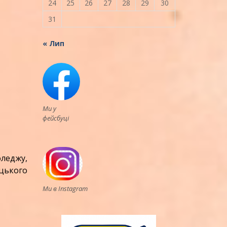
24
25
26
27
28
29
30
31
« Лип
Ми у
фейсбуці
леджу,
цького
Ми в Instagram