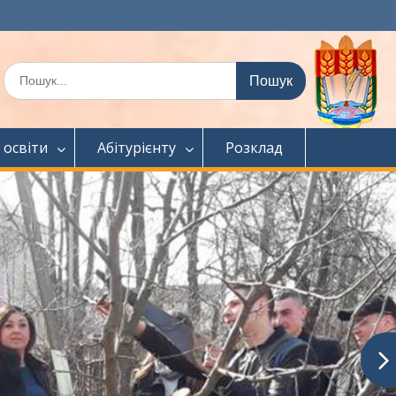
Шукати:
 освіти
Абітурієнту
Розклад