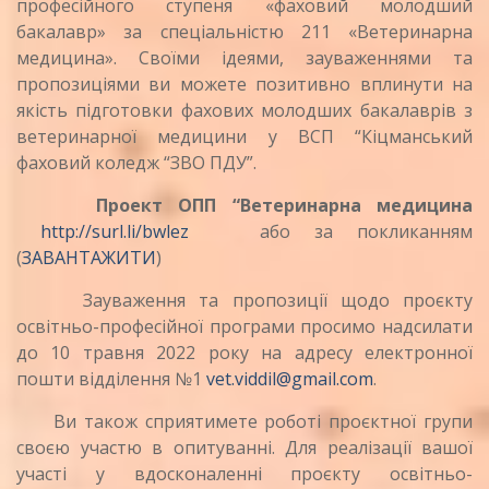
професійного ступеня «фаховий молодший
бакалавр» за спеціальністю 211 «Ветеринарна
медицина». Своїми ідеями, зауваженнями та
пропозиціями ви можете позитивно вплинути на
якість підготовки фахових молодших бакалаврів з
ветеринарної медицини у ВСП “Кіцманський
фаховий коледж “ЗВО ПДУ”.
Проект ОПП “
Ветеринарна медицина
http://surl.li/bwlez
або за покликанням
(
ЗАВАНТАЖИТИ
)
Зауваження та пропозиції щодо проєкту
освітньо-професійної програми просимо надсилати
до 10 травня 2022 року на адресу електронної
пошти відділення №1
vet.viddil@gmail.com
.
Ви також сприятимете роботі проєктної групи
своєю участю в опитуванні. Для реалізації вашої
участі у вдосконаленні проєкту освітньо-