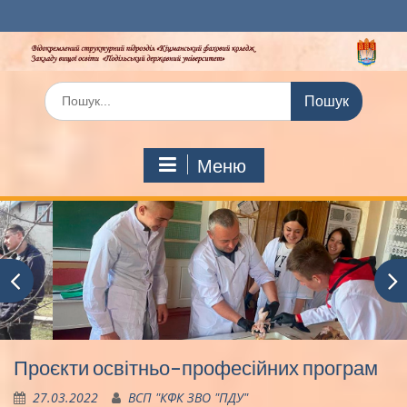
Перейти
до
вмісту
Шукати:
Меню
Проєкти освітньо-професійних програм
27.03.2022
ВСП "КФК ЗВО "ПДУ"