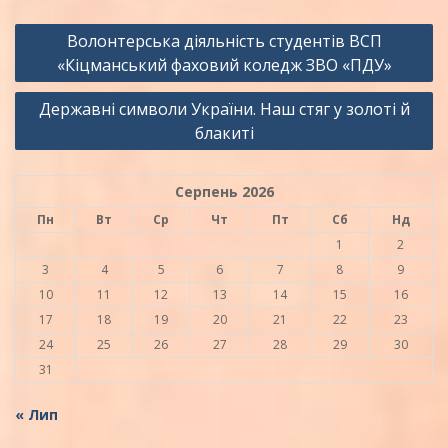
Навігація
Волонтерська діяльність студентів ВСП
записів
«Кіцманський фаховий коледж ЗВО «ПДУ»
Державні символи України. Наш стяг у золоті й
блакиті
Серпень 2026
Пн
Вт
Ср
Чт
Пт
Сб
Нд
1
2
3
4
5
6
7
8
9
10
11
12
13
14
15
16
17
18
19
20
21
22
23
24
25
26
27
28
29
30
31
« Лип