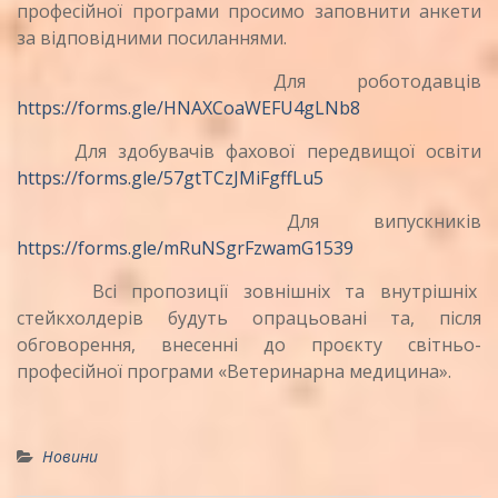
професійної програми просимо заповнити анкети
за відповідними посиланнями.
Для роботодавців
https://forms.gle/HNAXCoaWEFU4gLNb8
Для здобувачів фахової передвищої освіти
https://forms.gle/57gtTCzJMiFgffLu5
Для випускників
https://forms.gle/mRuNSgrFzwamG1539
Всі пропозиції зовнішніх та внутрішніх
стейкхолдерів будуть опрацьовані та, після
обговорення, внесенні до проєкту світньо-
професійної програми «Ветеринарна медицина».
Новини