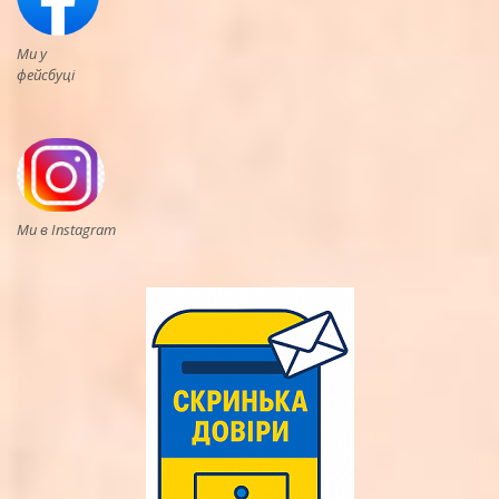
Ми у
фейсбуці
Ми в Instagram