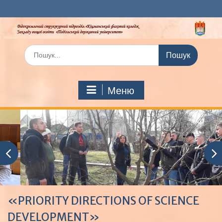
Перейти
до
вмісту
Шукати:
Меню
«PRIORITY DIRECTIONS OF SCIENCE
DEVELOPMENT»