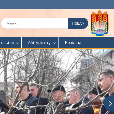
Шукати:
 освіти
Абітурієнту
Розклад