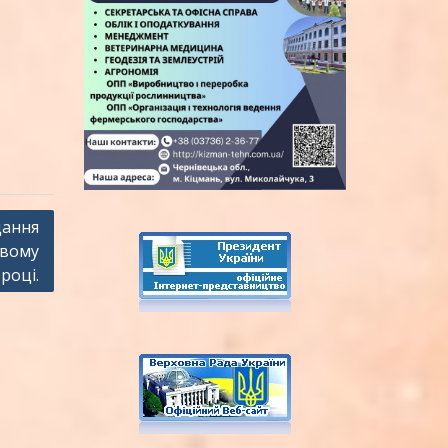
дання
овому
році.