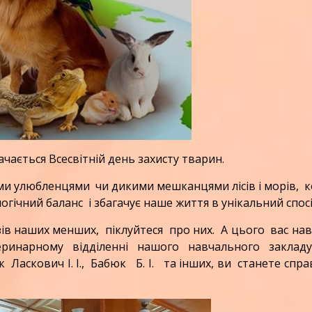
ачається Всесвітній день захисту тварин.
ми улюбленцями чи дикими мешканцями лісів і морів, 
гічний баланс і збагачує наше життя в унікальний спосі
зів наших менших, піклуйтеся про них. А цього вас на
инарному відділенні нашого навчального заклад
 Ласкович І. І., Бабюк Б. І. та інших, ви станете спр