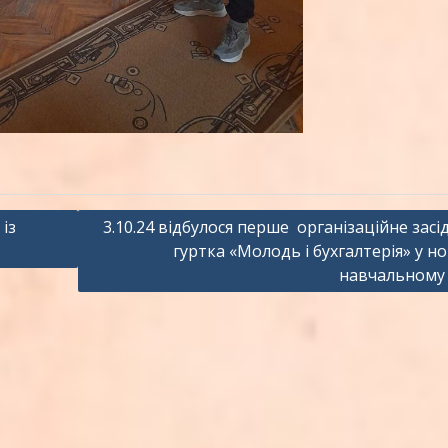
із
3.10.24 відбулося перше організаційне засі
гуртка «Молодь і бухгалтерія» у н
навчальному 