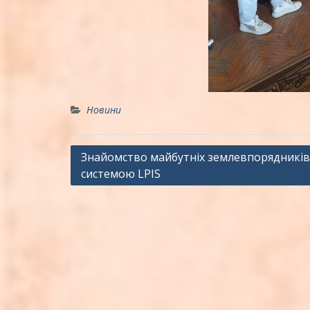
Новини
Навігація
Знайомство майбутніх землевпорядників 
системою LPIS
записів