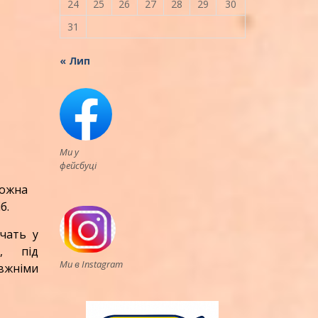
24
25
26
27
28
29
30
31
« Лип
Ми у
фейсбуці
кожна
б.
вчать у
у, під
Ми в Instagram
авжніми