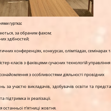
ями гуртка:
аються, за обраним фахом;
них здібностей;
тичних конференціях, конкурсах, олімпіадах, семінарах т
стер-класів з фахівцями сучасних технологій управління 
я ознайомлення з особливостями діяльності провідних
нь за участю викладачів, здобувачів освіти та предст
а підтримка їх реалізації.
останньої п’ятниці жовтня.