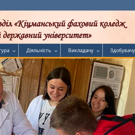
тура
Діяльність
Викладачу
Здобувачу