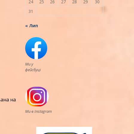
24
25
26
27
28
29
30
31
« Лип
Ми у
фейсбуці
вана на
Ми в Instagram