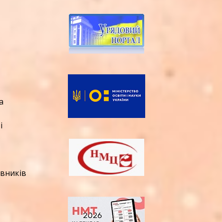
а
і
авників