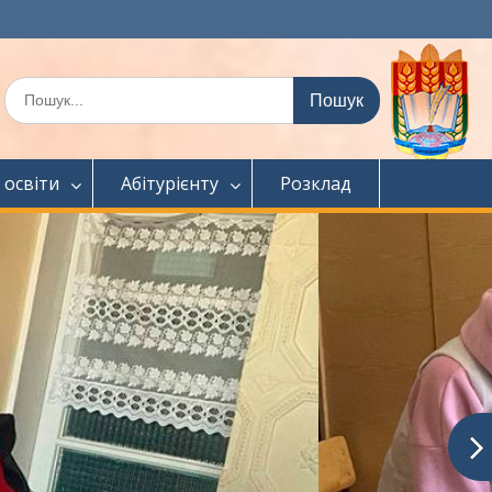
Шукати:
 освіти
Абітурієнту
Розклад