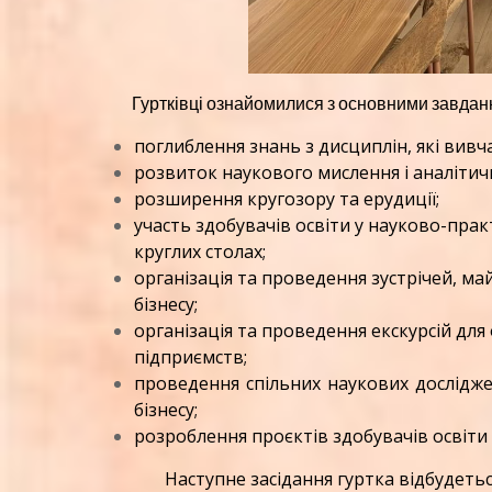
Гуртківці ознайомилися з основними завданн
поглиблення знань з дисциплін, які вивч
розвиток наукового мислення і аналітич
розширення кругозору та ерудиції;
участь здобувачів освіти у науково-прак
круглих столах;
організація та проведення зустрічей, май
бізнесу;
організація та проведення екскурсій дл
підприємств;
проведення спільних наукових дослідже
бізнесу;
розроблення проєктів здобувачів освіти т
Наступне засідання гуртка відбудеться 