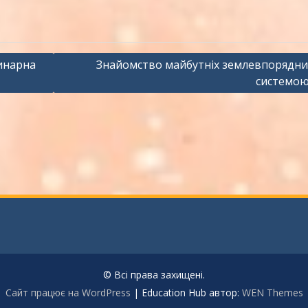
инарна
Знайомство майбутніх землевпорядник
системою
© Всі права захищені.
Сайт працює на WordPress
|
Education Hub автор:
WEN Themes