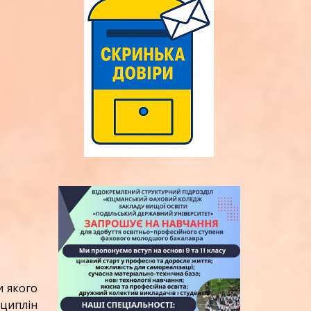
и якого
сциплін