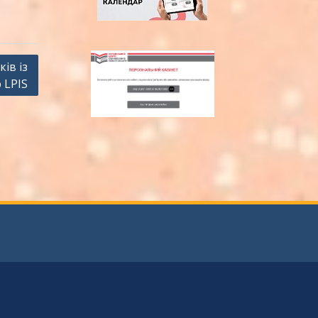
ів із
 LPIS