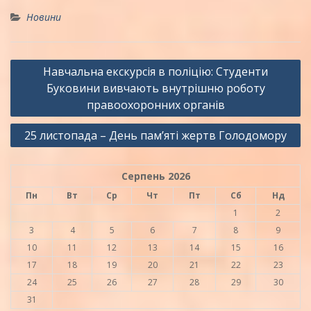
Новини
Навігація
Навчальна екскурсія в поліцію: Студенти
записів
Буковини вивчають внутрішню роботу
правоохоронних органів
25 листопада – День пам’яті жертв Голодомору
Серпень 2026
Пн
Вт
Ср
Чт
Пт
Сб
Нд
1
2
3
4
5
6
7
8
9
10
11
12
13
14
15
16
17
18
19
20
21
22
23
24
25
26
27
28
29
30
31