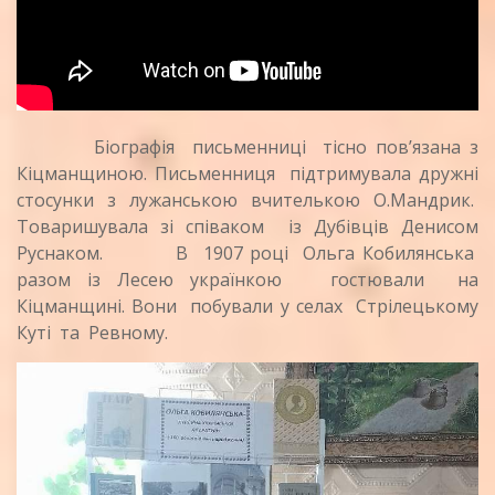
Біографія письменниці тісно пов’язана з
Кіцманщиною. Письменниця підтримувала дружні
стосунки з лужанською вчителькою О.Мандрик.
Товаришувала зі співаком із Дубівців Денисом
Руснаком. В 1907 році Ольга Кобилянська
разом із Лесею українкою гостювали на
Кіцманщині. Вони побували у селах Стрілецькому
Куті та Ревному.