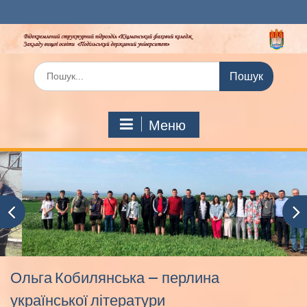
Перейти
до
вмісту
Шукати:
Меню
Ольга Кобилянська – перлина
української літератури