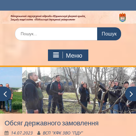
Перейти
до
вмісту
Шукати:
Меню
Обсяг державного замовлення
14.07.2023
ВСП "КФК ЗВО "ПДУ"