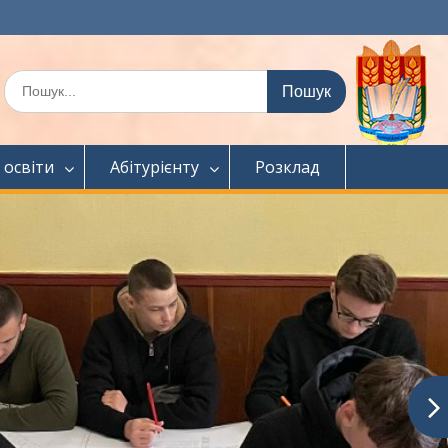
Шукати:
 освіти
Абітурієнту
Розклад