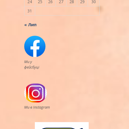
24
25
26
27
28
29
30
31
« Лип
Ми у
фейсбуці
Ми в Instagram