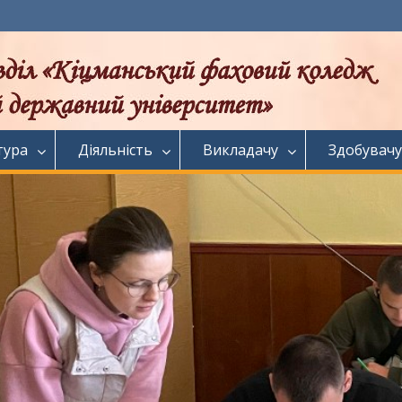
тура
Діяльність
Викладачу
Здобувачу