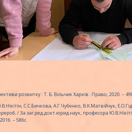
тиви розвитку : Т. Б. Вільчик Харків : Право, 2020. – 490
.Нікітін, С.С.Бичкова, А.Г.Чубенко, В.К.Матвійчук, Е.О.Гід
ерероб. / За заг.ред.докт.юрид.наук, професора Ю.В.Нікіті
016. – 586с.