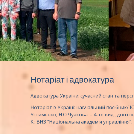
Нотаріат і адвокатура
Адвокатура України: сучасний стан та перспек
Нотаріат в Україні: навчальний посібник/ Ю.В
Устименко, Н.О.Чучкова. – 4-те вид., доп.і п
К.: ВНЗ “Національна академія управління”, 2