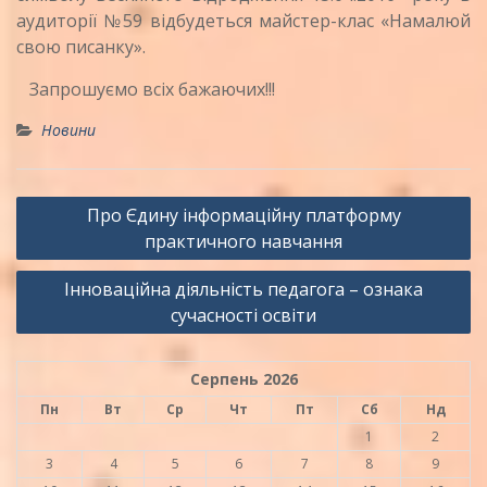
аудиторії №59 відбудеться майстер-клас «Намалюй
свою писанку».
Запрошуємо всіх бажаючих!!!
Новини
Навігація
Про Єдину інформаційну платформу
записів
практичного навчання
Інноваційна діяльність педагога – ознака
сучасності освіти
Серпень 2026
Пн
Вт
Ср
Чт
Пт
Сб
Нд
1
2
3
4
5
6
7
8
9